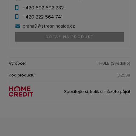
+420 602 692 282
+420 222 564 741
praha9@
stresninosice.cz
DOTAZ NA PRODUKT
Výrobce:
THULE (Švédsko)
Kód produktu:
ID2538
Spočítejte si, kolik si můžete půjčit