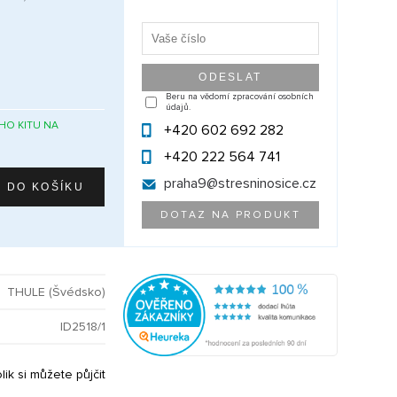
Beru na vědomí zpracování osobních
údajů.
HO KITU NA
+420 602 692 282
+420 222 564 741
praha9@
stresninosice.cz
DOTAZ NA PRODUKT
THULE (Švédsko)
ID2518/1
olik si můžete půjčit