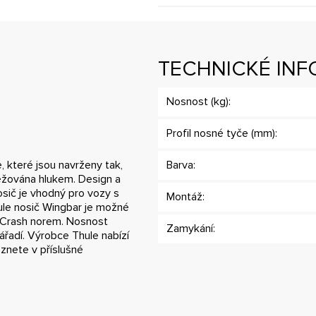
TECHNICKÉ IN
Nosnost (kg):
Profil nosné tyče (mm):
 které jsou navrženy tak,
Barva:
ěžována hlukem. Design a
osič je vhodný pro vozy s
Montáž:
ule nosič Wingbar je možné
y Crash norem. Nosnost
Zamykání:
ářadí. Výrobce Thule nabízí
znete v příslušné