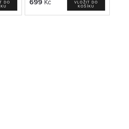
699
Kč