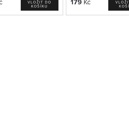
č
179
Kč