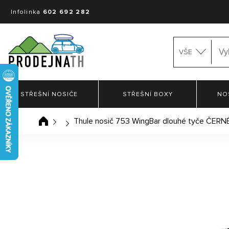
Infolinka
602 692 282
VŠE
STŘEŠNÍ NOSIČE
STŘEŠNÍ BOXY
NO
Thule nosič 753 WingBar dlouhé tyče ČERN