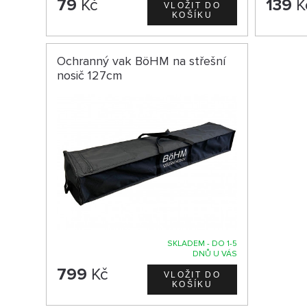
79
Kč
139
K
Ochranný vak BöHM na střešní
nosič 127cm
SKLADEM - DO 1-5
DNŮ U VÁS
799
Kč