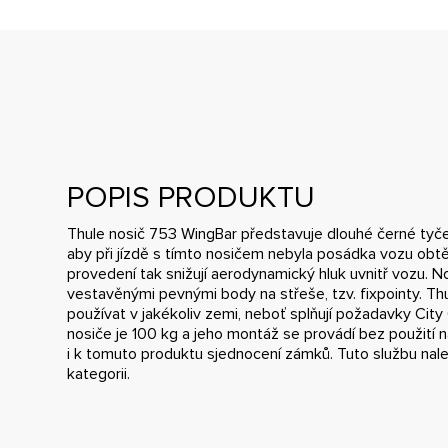
POPIS PRODUKTU
Thule nosič 753 WingBar představuje dlouhé černé tyče,
aby při jízdě s tímto nosičem nebyla posádka vozu obt
provedení tak snižují aerodynamický hluk uvnitř vozu. N
vestavěnými pevnými body na střeše, tzv. fixpointy. Th
používat v jakékoliv zemi, neboť splňují požadavky Cit
nosiče je 100 kg a jeho montáž se provádí bez použití n
i k tomuto produktu sjednocení zámků. Tuto službu nale
kategorii.