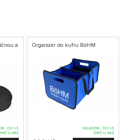
áčnou a
Organizér do kufru BöHM
M - DO 1-5
SKLADEM - DO 1-5
DNŮ U VÁS
DNŮ U VÁS