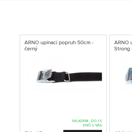
ARNO upínací popruh 50cm -
ARNO u
černý
Strong 
SKLADEM - DO 1-5
DNŮ U VÁS