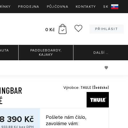
MÍNKY
PRODEJNA
PŮJČOVNA
KONTAKTY
SK
0 Kč
PŘIHLÁSIT
AUTA
PADDLEBOARDY,
DALŠÍ
…
KAJAKY
THULE (Švédsko)
INGBAR
Výrobce:
É
8 390 Kč
Pošlete nám číslo,
zavoláme vám:
 933,88 Kč bez DPH