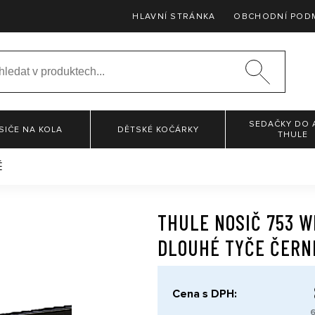
HLAVNÍ STRÁNKA
OBCHODNÍ POD
SEDAČKY DO 
SIČE NA KOLA
DĚTSKÉ KOČÁRKY
THULE
É
THULE NOSIČ 753 W
DLOUHÉ TYČE ČERN
Cena s DPH:
6