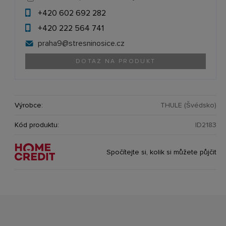
+420 602 692 282
+420 222 564 741
praha9@
stresninosice.cz
DOTAZ NA PRODUKT
Výrobce:
THULE (Švédsko)
Kód produktu:
ID2183
Spočítejte si, kolik si můžete půjčit