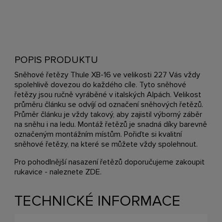
POPIS PRODUKTU
Sněhové řetězy Thule XB-16 ve velikosti 227 Vás vždy
spolehlivě dovezou do každého cíle. Tyto sněhové
řetězy jsou ručně vyráběné v italských Alpách. Velikost
průměru článku se odvíjí od označení sněhových řetězů.
Průměr článku je vždy takový, aby zajistil výborný záběr
na sněhu i na ledu. Montáž řetězů je snadná díky barevně
označeným montážním místům. Pořiďte si kvalitní
sněhové řetězy, na které se můžete vždy spolehnout.
Pro pohodlnější nasazení řetězů doporučujeme zakoupit
rukavice - naleznete
ZDE
.
TECHNICKÉ INFORMACE