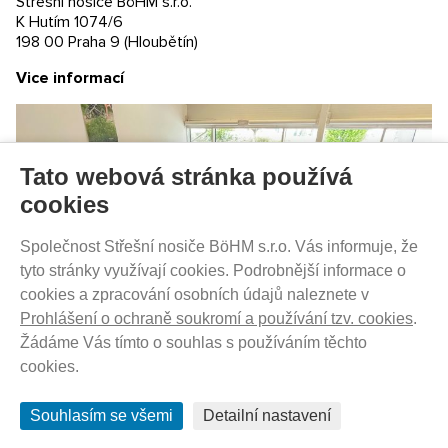
Střešní nosiče BöHM s.r.o.
Prodejny
K Hutím 1074/6
198 00 Praha 9 (Hloubětín)
PRODEJNATH.CZ
Vice informací
Aktuality
Kontakty
Ochrana soukromí
Cookies nastavení
Tato webová stránka používá
SLEDUJTE NÁS NA SOCIÁLNÍCH SÍTÍCH
cookies
Společnost Střešní nosiče BöHM s.r.o. Vás informuje, že
tyto stránky využívají cookies. Podrobnější informace o
cookies a zpracování osobních údajů naleznete v
PRODEJ NA SPLÁTKY
Prohlášení o ochraně soukromí a používání tzv. cookies
.
Žádáme Vás tímto o souhlas s používáním těchto
cookies.
Souhlasím se všemi
Detailní nastavení
© 2012 - 2026 ProdejnaTH