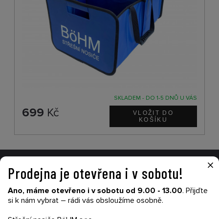
SKLADEM - DO 1-5 DNŮ U VÁS
699
Kč
×
Prodejna je otevřena i v sobotu!
VŠE O NÁKUPU
Ano, máme otevřeno i v sobotu od 9.00 - 13.00
. Přijďte
Garance nákupu
si k nám vybrat – rádi vás obsloužíme osobně.
Obchodní podmínky
Časté dotazy (FAQ)