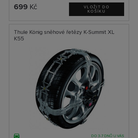
699
Kč
Thule König sněhové řetězy K-Summit XL
K55
DO 3-7 DNŮ U VÁS