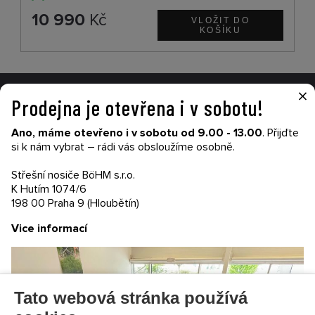
10 990
Kč
×
Prodejna je otevřena i v sobotu!
VŠE O NÁKUPU
Ano, máme otevřeno i v sobotu od 9.00 - 13.00
. Přijďte
Garance nákupu
si k nám vybrat – rádi vás obsloužíme osobně.
Obchodní podmínky
Časté dotazy (FAQ)
Střešní nosiče BöHM s.r.o.
Prodejny
K Hutím 1074/6
198 00 Praha 9 (Hloubětín)
PRODEJNATH.CZ
Vice informací
Aktuality
Kontakty
Ochrana soukromí
Cookies nastavení
Tato webová stránka používá
SLEDUJTE NÁS NA SOCIÁLNÍCH SÍTÍCH