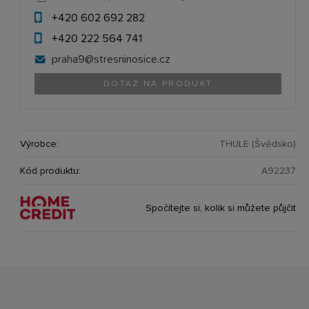
+420 602 692 282
+420 222 564 741
praha9@
stresninosice.cz
DOTAZ NA PRODUKT
Výrobce:
THULE (Švédsko)
Kód produktu:
A92237
Spočítejte si, kolik si můžete půjčit