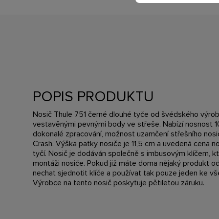
POPIS PRODUKTU
Nosič Thule 751 černé dlouhé tyče od švédského výrob
vestavěnými pevnými body ve střeše. Nabízí nosnost 1
dokonalé zpracování, možnost uzamčení střešního nosi
Crash. Výška patky nosiče je 11,5 cm a uvedená cena nos
tyčí. Nosič je dodáván společně s imbusovým klíčem, k
montáži nosiče. Pokud již máte doma nějaký produkt od
nechat sjednotit klíče a používat tak pouze jeden ke 
Výrobce na tento nosič poskytuje pětiletou záruku.