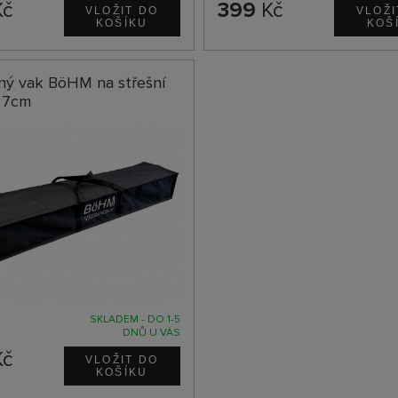
č
399
Kč
ný vak BöHM na střešní
127cm
SKLADEM - DO 1-5
DNŮ U VÁS
č