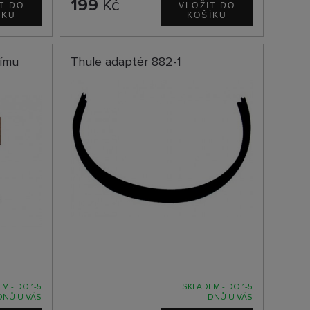
199
Kč
nímu
Thule adaptér 882-1
M - DO 1-5
SKLADEM - DO 1-5
DNŮ U VÁS
DNŮ U VÁS