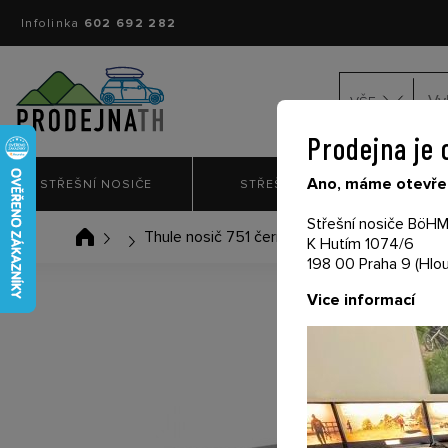
Infolinka
602 692 282
VŠE
Prodejna je 
Ano, máme otevřen
STŘEŠNÍ NOSIČE
STŘEŠNÍ BOXY
NO
Střešní nosiče BöHM 
Thule nosič 751 černé a dlouhé tyče
K Hutím 1074/6
198 00 Praha 9 (Hlou
Vice informací