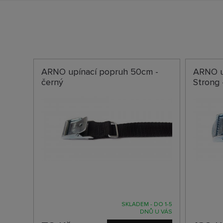
ARNO upínací popruh 50cm -
ARNO u
černý
Strong 
SKLADEM - DO 1-5
DNŮ U VÁS