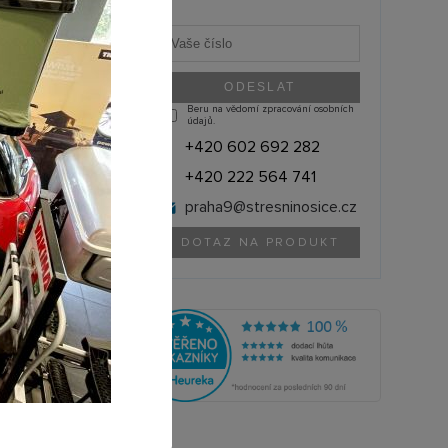
Beru na vědomí zpracování osobních
údajů.
HO KITU NA
+420 602 692 282
+420 222 564 741
praha9@
stresninosice.cz
DOTAZ NA PRODUKT
THULE (Švédsko)
ID1878
olik si můžete půjčit