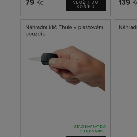
79
Kč
139
K
Náhradní klíč Thule v plastovém
Náhradn
pouzdře
STAČÍ NAPSAT DO
OBJEDNÁVKY...