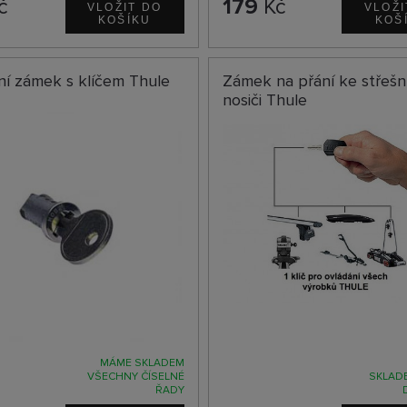
č
179
Kč
í zámek s klíčem Thule
Zámek na přání ke střeš
nosiči Thule
MÁME SKLADEM
VŠECHNY ČÍSELNÉ
SKLADE
ŘADY