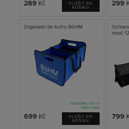
289
Kč
299
K
Organizér do kufru BöHM
Ochran
nosič 
SKLADEM - DO 1-5
DNŮ U VÁS
699
Kč
799
K