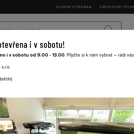
HLAVNÍ STRÁNKA
OBCHODNÍ POD
otevřena i v sobotu!
SEDAČKY DO 
o i v sobotu od 9.00 - 13.00
. Přijďte si k nám vybrat – rádi v
SIČE NA KOLA
DĚTSKÉ KOČÁRKY
THULE
s.r.o.
bětín)
THULE NOSIČ 751 Č
DLOUHÉ TYČE
Cena s DPH: