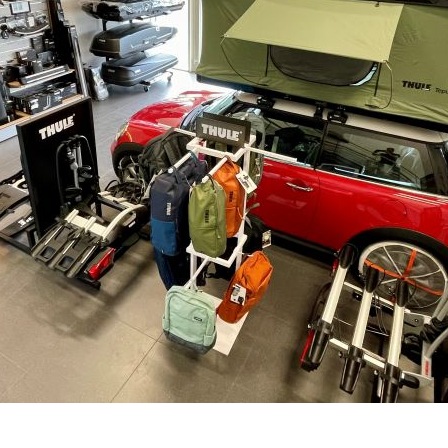
INFO O DOSTUPNOSTI KONKRÉTNÍ
PRODEJNĚ.
–
+
Výrobce:
Kód produktu:
Spočítejte si, k