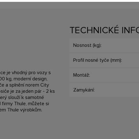
TECHNICKÉ IN
Nosnost (kg):
Profil nosné tyče (mm):
ce je vhodný pro vozy s
Montáž:
00 kg, moderní design,
če a splnění norem City
Zamykání:
iče je za jeden pár - 2 ks
terý slouží k samotné
 firmy Thule, můžete si
všem Thule výrobkům.