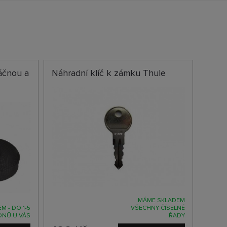
áčnou a
Náhradní klíč k zámku Thule
MÁME SKLADEM
M - DO 1-5
VŠECHNY ČÍSELNÉ
DNŮ U VÁS
ŘADY