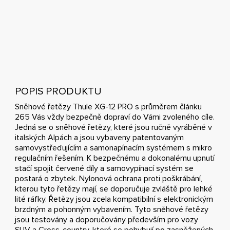
POPIS PRODUKTU
Sněhové řetězy Thule XG-12 PRO s průměrem článku
265 Vás vždy bezpečně dopraví do Vámi zvoleného cíle.
Jedná se o sněhové řetězy, které jsou ručně vyráběné v
italských Alpách a jsou vybaveny patentovaným
samovystřeďujícím a samonapínacím systémem s mikro
regulačním řešením. K bezpečnému a dokonalému upnutí
stačí spojit červené díly a samovypínací systém se
postará o zbytek. Nylonová ochrana proti poškrábání,
kterou tyto řetězy mají, se doporučuje zvláště pro lehké
lité ráfky. Řetězy jsou zcela kompatibilní s elektronickým
brzdným a pohonným vybavením. Tyto sněhové řetězy
jsou testovány a doporučovány především pro vozy
SUV a Cross-country, které se pohybují po zasněžených