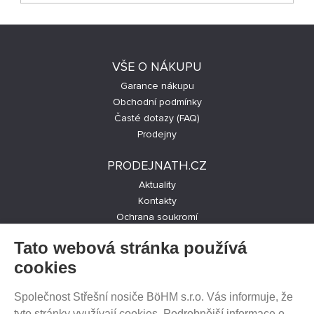
VŠE O NÁKUPU
Garance nákupu
Obchodní podmínky
Časté dotazy (FAQ)
Prodejny
PRODEJNATH.CZ
Aktuality
Kontakty
Ochrana soukromí
Cookies nastavení
Tato webová stránka používá
SLEDUJTE NÁS NA SOCIÁLNÍCH SÍTÍCH
cookies
Společnost Střešní nosiče BöHM s.r.o. Vás informuje, že
tyto stránky využívají cookies. Podrobnější informace o