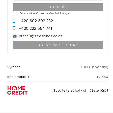
Beru na vědomí zpracování osobních údajů.
+420 602 692 282
+420 222 564 741
praha9@
stresninosice.cz
DOTAZ NA PRODUKT
Výrobce:
THULE (Švédsko)
Kód produktu:
ID1450
Spočítejte si, kolik si můžete půjčit