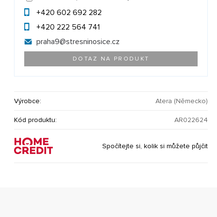
+420 602 692 282
+420 222 564 741
praha9@
stresninosice.cz
DOTAZ NA PRODUKT
Výrobce:
Atera (Německo)
Kód produktu:
AR022624
Spočítejte si, kolik si můžete půjčit