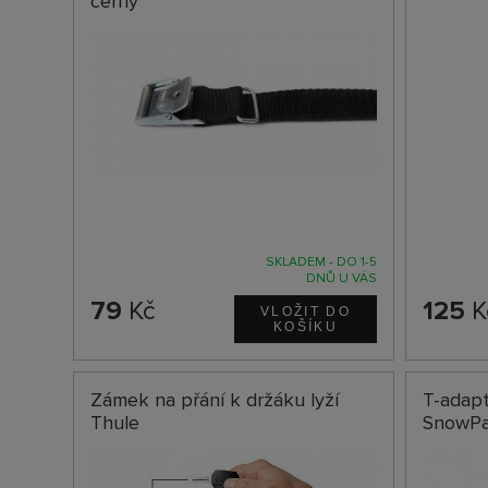
černý
SKLADEM - DO 1-5
DNŮ U VÁS
79
Kč
125
K
Zámek na přání k držáku lyží
T-adapt
Thule
SnowP