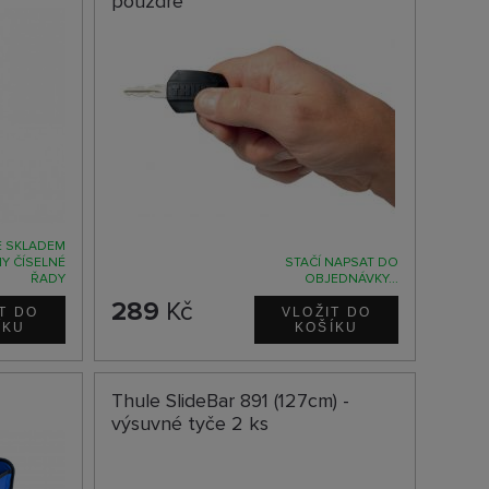
pouzdře
 SKLADEM
Y ČÍSELNÉ
STAČÍ NAPSAT DO
ŘADY
OBJEDNÁVKY...
289
Kč
M
Thule SlideBar 891 (127cm) -
výsuvné tyče 2 ks