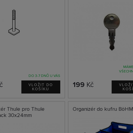
MÁME
VŠECHN
DO 3-7 DNŮ U VÁS
č
199
Kč
ér Thule pro Thule
Organizér do kufru BöH
ack 30x24mm