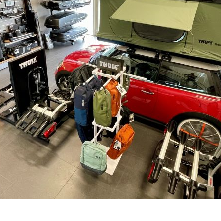
luxusní zboží
DO 3-7 DNŮ U VÁS
–
+
Výrobce:
Kód produktu:
Spočítejte si, k