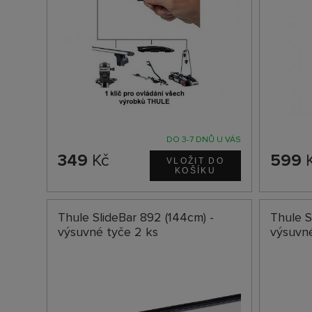
DO 3-7 DNŮ U VÁS
349
Kč
599
Thule SlideBar 892 (144cm) -
Thule S
výsuvné tyče 2 ks
výsuvné