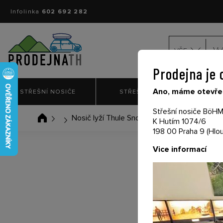
Infolinka
602 692 282
VŠE
Prodejna je 
Ano, máme otevřen
STŘEŠNÍ NOSIČE
STŘEŠNÍ BOXY
NO
Střešní nosiče BöHM 
Nosič lyží Thule SnowPack 7324 4páry
K Hutím 1074/6
198 00 Praha 9 (Hlou
Vice informací