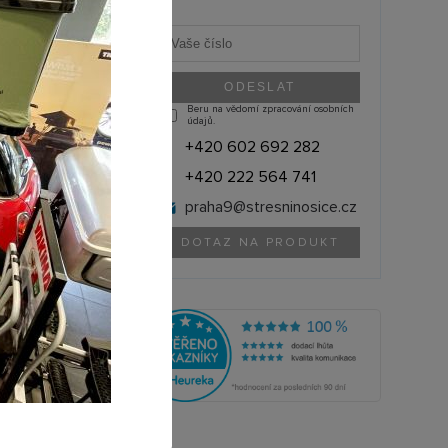
Beru na vědomí zpracování osobních
údajů.
+420 602 692 282
+420 222 564 741
praha9@
stresninosice.cz
DOTAZ NA PRODUKT
THULE (Švédsko)
732400
olik si můžete půjčit