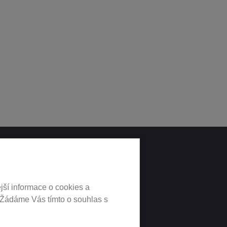
LNÍCH
jší informace o cookies a
 Žádáme Vás tímto o souhlas s