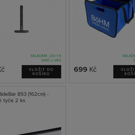
SKLADEM - DO 1-5
SKLADE
DNŮ U VÁS
Kč
699
Kč
lideBar 893 (162cm) -
 tyče 2 ks