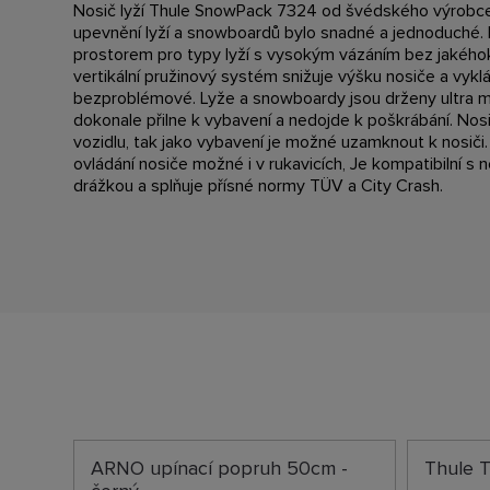
Nosič lyží Thule SnowPack 7324 od švédského výrobce 
upevnění lyží a snowboardů bylo snadné a jednoduché. 
prostorem pro typy lyží s vysokým vázáním bez jakéhok
vertikální pružinový systém snižuje výšku nosiče a vykl
bezproblémové. Lyže a snowboardy jsou drženy ultra
dokonale přilne k vybavení a nedojde k poškrábání. No
vozidlu, tak jako vybavení je možné uzamknout k nosiči.
ovládání nosiče možné i v rukavicích, Je kompatibilní s
drážkou a splňuje přísné normy TÜV a City Crash.
ARNO upínací popruh 50cm -
Thule 