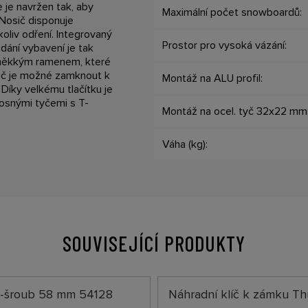
je navržen tak, aby
Maximální počet snowboardů:
Nosič disponuje
oliv odření. Integrovaný
Prostor pro vysoká vázání:
ádání vybavení je tak
 měkkým ramenem, které
sič je možné zamknout k
Montáž na ALU profil:
 Díky velkému tlačítku je
 nosnými tyčemi s T-
Montáž na ocel. tyč 32x22 mm
Váha (kg):
SOUVISEJÍCÍ PRODUKTY
T-šroub 58 mm 54128
Náhradní klíč k zámku Th