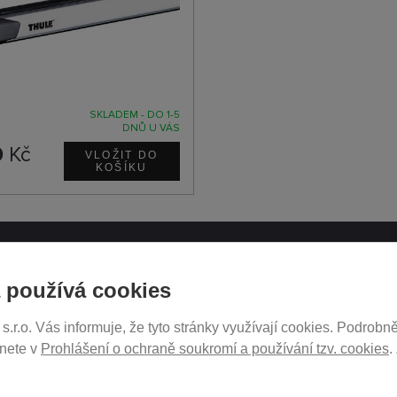
SKLADEM - DO 1-5
DNŮ U VÁS
0
Kč
ATH.CZ
SLEDUJTE NÁS NA SOCIÁ
 používá cookies
SÍTÍCH
r.o. Vás informuje, že tyto stránky využívají cookies. Podrobně
ukromí
znete v
Prohlášení o ochraně soukromí a používání tzv. cookies
.
tavení
PRODEJ NA SPLÁTKY