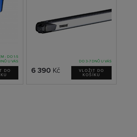
M - DO 1-5
DNŮ U VÁS
DO 3-7 DNŮ U VÁS
6 390
Kč