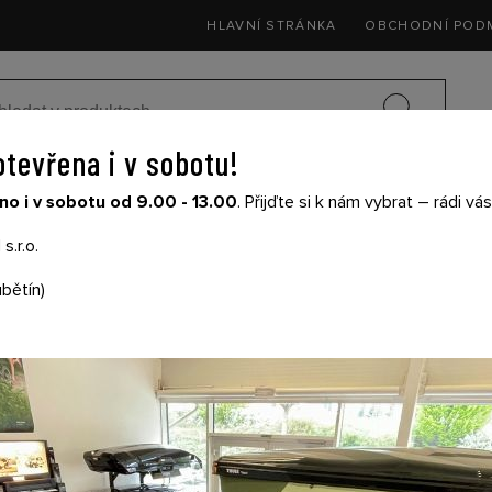
HLAVNÍ STRÁNKA
OBCHODNÍ POD
otevřena i v sobotu!
SEDAČKY DO 
o i v sobotu od 9.00 - 13.00
. Přijďte si k nám vybrat – rádi v
SIČE NA KOLA
DĚTSKÉ KOČÁRKY
THULE
s.r.o.
bětín)
NOSIČ LYŽÍ THULE
7324 4PÁRY
Cena s DPH: