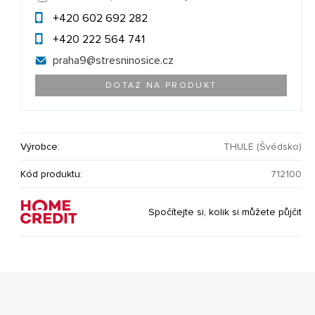
+420 602 692 282
+420 222 564 741
praha9@
stresninosice.cz
DOTAZ NA PRODUKT
Výrobce:
THULE (Švédsko)
Kód produktu:
712100
Spočítejte si, kolik si můžete půjčit