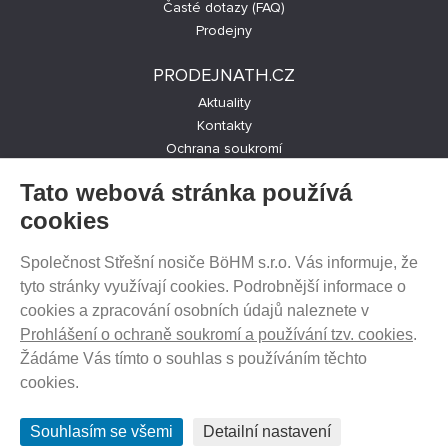
Časté dotazy (FAQ)
Prodejny
PRODEJNATH.CZ
Aktuality
Kontakty
Ochrana soukromí
Cookies nastavení
Tato webová stránka používá
SLEDUJTE NÁS NA SOCIÁLNÍCH SÍTÍCH
cookies
Společnost Střešní nosiče BöHM s.r.o. Vás informuje, že
tyto stránky využívají cookies. Podrobnější informace o
cookies a zpracování osobních údajů naleznete v
PRODEJ NA SPLÁTKY
Prohlášení o ochraně soukromí a používání tzv. cookies
.
Žádáme Vás tímto o souhlas s používáním těchto
cookies.
Souhlasím se všemi
Detailní nastavení
© 2012 - 2026 ProdejnaTH