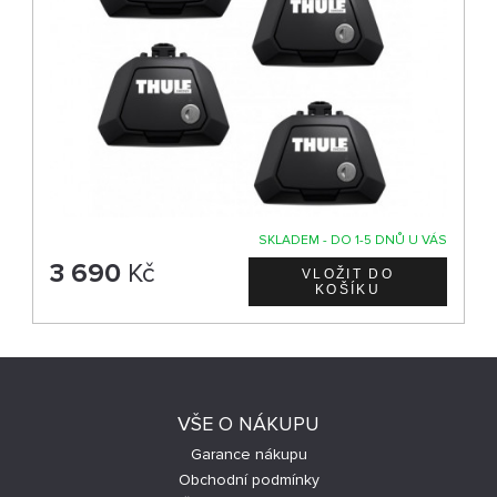
SKLADEM - DO 1-5 DNŮ U VÁS
3 690
Kč
VŠE O NÁKUPU
Garance nákupu
Obchodní podmínky