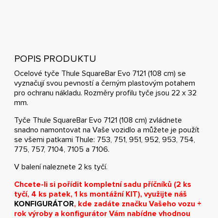
POPIS PRODUKTU
Ocelové tyče Thule SquareBar Evo 7121 (108 cm) se
vyznačují svou pevností a černým plastovým potahem
pro ochranu nákladu. Rozměry profilu tyče jsou 22 x 32
mm.
Tyče Thule SquareBar Evo 7121 (108 cm) zvládnete
snadno namontovat na Vaše vozidlo a můžete je použít
se všemi patkami Thule: 753, 751, 951, 952, 953, 754,
775, 757, 7104, 7105 a 7106.
V balení naleznete 2 ks tyčí.
Chcete-li si pořídit kompletní sadu příčníků (2 ks
tyčí, 4 ks patek, 1 ks montážní KIT), využijte náš
KONFIGURÁTOR
, kde zadáte značku Vašeho vozu +
rok výroby a konfigurátor Vám nabídne vhodnou