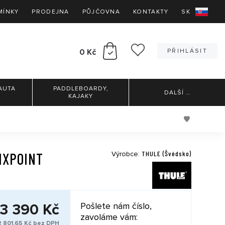
MÍNKY
PRODEJNA
PŮJČOVNA
KONTAKTY
SK
0 Kč
PŘIHLÁSIT
AUTA
PADDLEBOARDY,
DALŠÍ
…
KAJAKY
THULE (Švédsko)
IXPOINT
Výrobce:
3 390 Kč
Pošlete nám číslo,
zavoláme vám:
2 801,65 Kč bez DPH