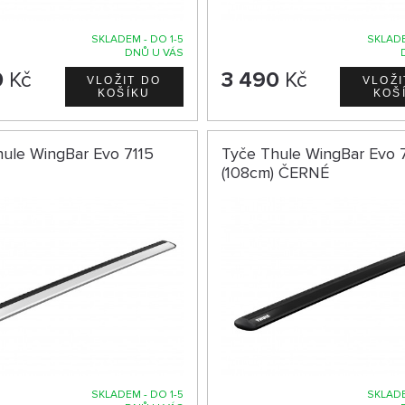
SKLADEM - DO 1-5
SKLADE
DNŮ U VÁS
0
Kč
3 490
Kč
ule WingBar Evo 7115
Tyče Thule WingBar Evo 7
(108cm) ČERNÉ
SKLADEM - DO 1-5
SKLADE