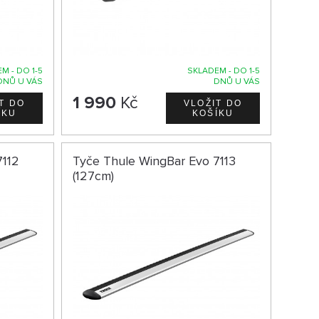
M - DO 1-5
SKLADEM - DO 1-5
DNŮ U VÁS
DNŮ U VÁS
1 990
Kč
7112
Tyče Thule WingBar Evo 7113
(127cm)