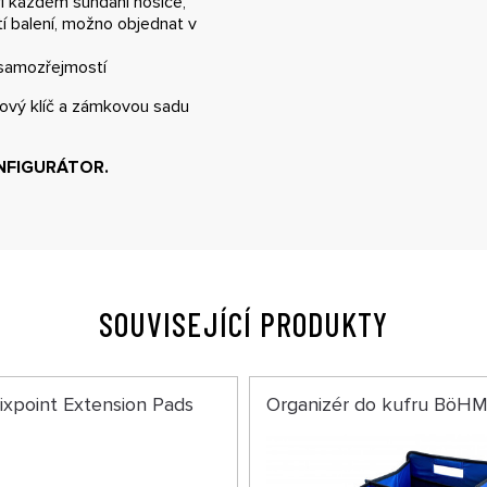
i každém sundání nosiče,
í balení, možno objednat v
 samozřejmostí
ový klíč a zámkovou sadu
NFIGURÁTOR
.
SOUVISEJÍCÍ PRODUKTY
ixpoint Extension Pads
Organizér do kufru BöH