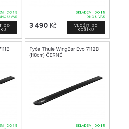
M - DO 1-5
SKLADEM - DO 1-5
DNŮ U VÁS
DNŮ U VÁS
3 490
Kč
111B
Tyče Thule WingBar Evo 7112B
(118cm) ČERNÉ
M - DO 1-5
SKLADEM - DO 1-5