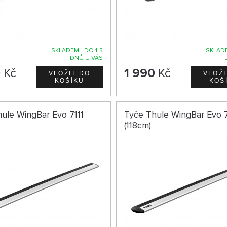
SKLADEM - DO 1-5
SKLADE
DNŮ U VÁS
0
Kč
1 990
Kč
ule WingBar Evo 7111
Tyče Thule WingBar Evo 
(118cm)