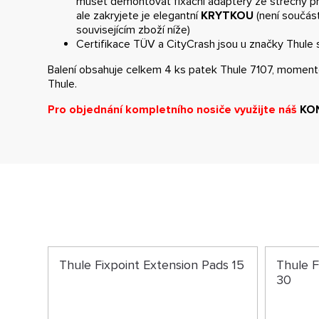
muset demontovat fixační adaptéry ze střechy př
ale zakryjete je elegantní
KRYTKOU
(není součást
souvisejícím zboží níže)
Certifikace TÜV a CityCrash jsou u značky Thule
Balení obsahuje celkem 4 ks patek Thule 7107, moment
Thule.
Pro objednání kompletního nosiče využijte náš
KO
Thule Fixpoint Extension Pads 15
Thule F
30