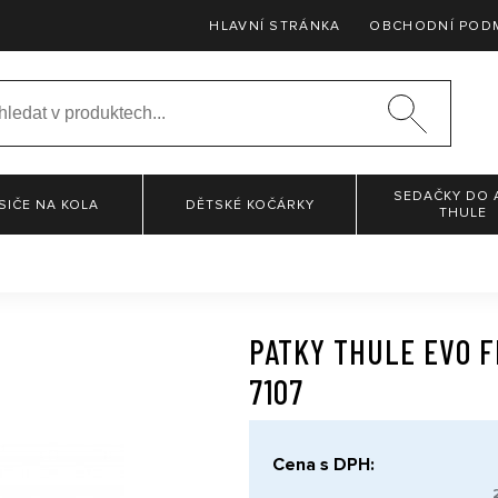
HLAVNÍ STRÁNKA
OBCHODNÍ POD
SEDAČKY DO 
SIČE NA KOLA
DĚTSKÉ KOČÁRKY
THULE
PATKY THULE EVO F
7107
Cena s DPH: