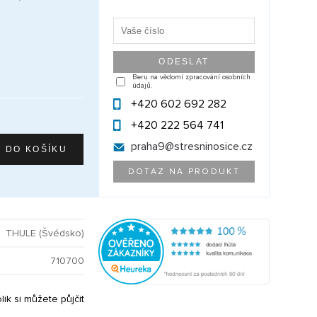
Beru na vědomí zpracování osobních
údajů.
+420 602 692 282
+420 222 564 741
praha9@
stresninosice.cz
DOTAZ NA PRODUKT
THULE (Švédsko)
710700
olik si můžete půjčit