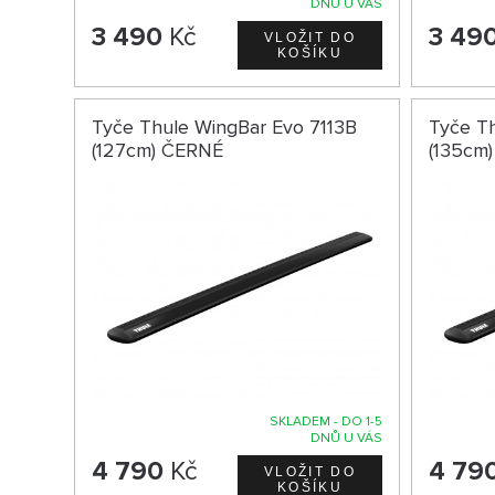
DNŮ U VÁS
3 490
Kč
3 49
Tyče Thule WingBar Evo 7113B
Tyče T
(127cm) ČERNÉ
(135cm
SKLADEM - DO 1-5
DNŮ U VÁS
4 790
Kč
4 79