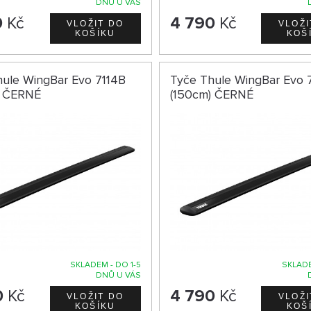
DNŮ U VÁS
0
Kč
4 790
Kč
hule WingBar Evo 7114B
Tyče Thule WingBar Evo 
) ČERNÉ
(150cm) ČERNÉ
SKLADEM - DO 1-5
SKLADE
DNŮ U VÁS
0
Kč
4 790
Kč