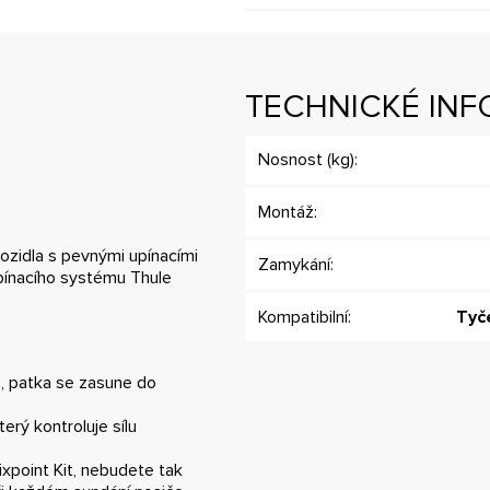
TECHNICKÉ IN
Nosnost (kg):
Montáž:
ozidla s pevnými upínacími
Zamykání:
upínacího systému Thule
Kompatibilní:
Tyč
á, patka se zasune do
erý kontroluje sílu
xpoint Kit, nebudete tak