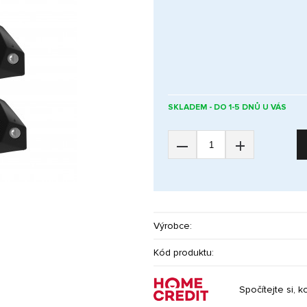
SKLADEM - DO 1-5 DNŮ U VÁS
–
+
Výrobce:
Kód produktu:
Spočítejte si, k