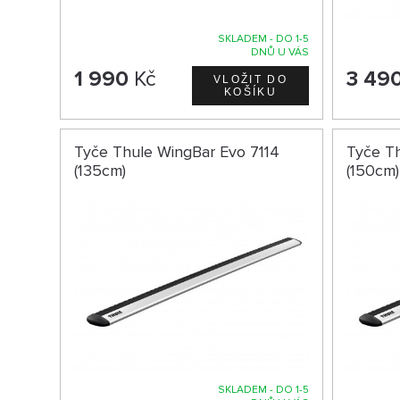
SKLADEM - DO 1-5
DNŮ U VÁS
1 990
Kč
3 49
Tyče Thule WingBar Evo 7114
Tyče Th
(135cm)
(150cm)
SKLADEM - DO 1-5