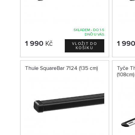
SKLADEM - DO 1-5
DNŮ U VÁS
1 990
Kč
1 99
Thule SquareBar 7124 (135 cm)
Tyče Th
(108cm)