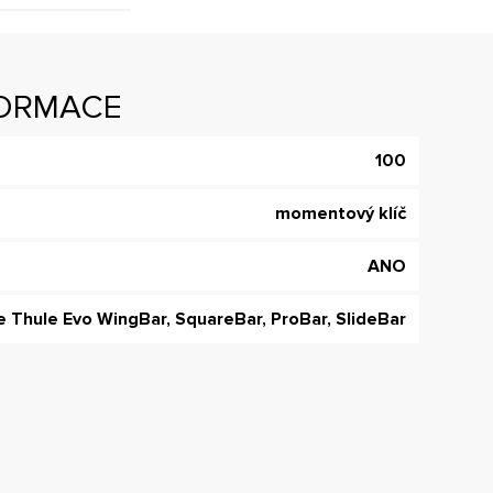
FORMACE
100
momentový klíč
ANO
e Thule Evo WingBar, SquareBar, ProBar, SlideBar