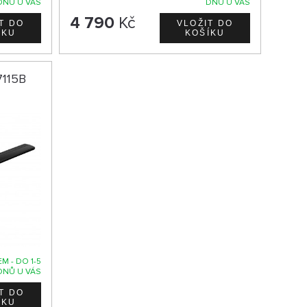
DNŮ U VÁS
DNŮ U VÁS
4 790
Kč
7115B
M - DO 1-5
DNŮ U VÁS