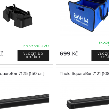
SKLADE
DO 3-7 DNŮ U VÁS
č
699
Kč
quareBar 7125 (150 cm)
Thule SquareBar 7121 (10