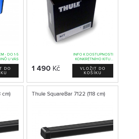
M - DO 1-5
INFO K DOSTUPNOSTI
DNŮ U VÁS
KONKRÉTNÍHO KITU...
1 490
Kč
8 cm)
Thule SquareBar 7122 (118 cm)