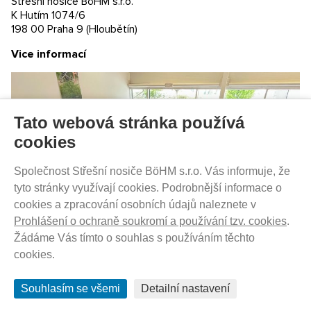
Střešní nosiče BöHM s.r.o.
Prodejny
K Hutím 1074/6
198 00 Praha 9 (Hloubětín)
PRODEJNATH.CZ
Vice informací
Aktuality
Kontakty
Ochrana soukromí
Cookies nastavení
Tato webová stránka používá
SLEDUJTE NÁS NA SOCIÁLNÍCH SÍTÍCH
cookies
Společnost Střešní nosiče BöHM s.r.o. Vás informuje, že
tyto stránky využívají cookies. Podrobnější informace o
cookies a zpracování osobních údajů naleznete v
PRODEJ NA SPLÁTKY
Prohlášení o ochraně soukromí a používání tzv. cookies
.
Žádáme Vás tímto o souhlas s používáním těchto
cookies.
Souhlasím se všemi
Detailní nastavení
© 2012 - 2026 ProdejnaTH