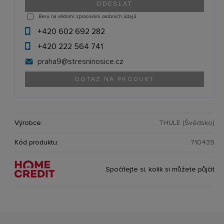
Beru na vědomí zpracování osobních údajů.
+420 602 692 282
+420 222 564 741
praha9@
stresninosice.cz
DOTAZ NA PRODUKT
Výrobce:
THULE (Švédsko)
Kód produktu:
710439
Spočítejte si, kolik si můžete půjčit