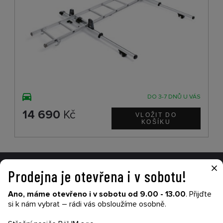
DO 3-7 DNŮ U VÁS
14 690
Kč
×
Prodejna je otevřena i v sobotu!
VŠE O NÁKUPU
Ano, máme otevřeno i v sobotu od 9.00 - 13.00
. Přijďte
Garance nákupu
si k nám vybrat – rádi vás obsloužíme osobně.
Obchodní podmínky
Časté dotazy (FAQ)