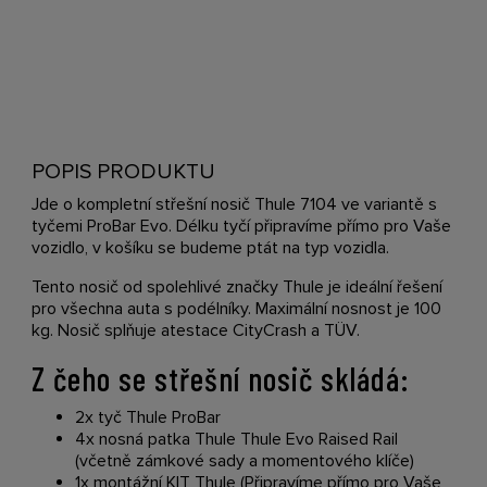
POPIS PRODUKTU
Jde o kompletní střešní nosič Thule 7104 ve variantě s
tyčemi ProBar Evo. Délku tyčí připravíme přímo pro Vaše
vozidlo, v košíku se budeme ptát na typ vozidla.
Tento nosič od spolehlivé značky Thule je ideální řešení
pro všechna auta s podélníky. Maximální nosnost je 100
kg. Nosič splňuje atestace CityCrash a TÜV.
Z čeho se střešní nosič skládá:
2x tyč Thule ProBar
4x nosná patka Thule Thule Evo Raised Rail
(včetně zámkové sady a momentového klíče)
1x montážní KIT Thule (Připravíme přímo pro Vaše