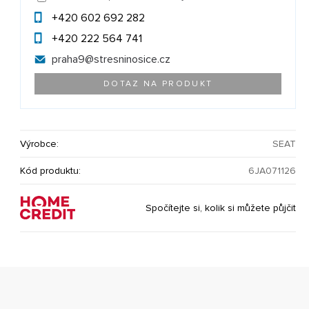
+420 602 692 282
+420 222 564 741
praha9@
stresninosice.cz
DOTAZ NA PRODUKT
Výrobce:
SEAT
Kód produktu:
6JA071126
Spočítejte si, kolik si můžete půjčit