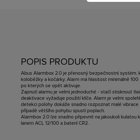
POPIS PRODUKTU
Abus Alarmbox 2.0 je přenosný bezpečnostní systém, kte
koloběžky a kočárky. Alarm má hlasitost minimálně 100 
po kterých se opět aktivuje.
Zapnutí alarmu je velmi jednoduché - stačí stisknout tlač
deaktivace vyžaduje použití klíče. Alarm je velmi spolehli
detekci polohy dokáže snadno rozpoznat malé vibrace 
případě většího pohybu spustí poplach.
Alarmbox 2.0 lze snadno připevnit na jakoukoli kulatou 
lanem ACL 12/100 a baterií CR2.