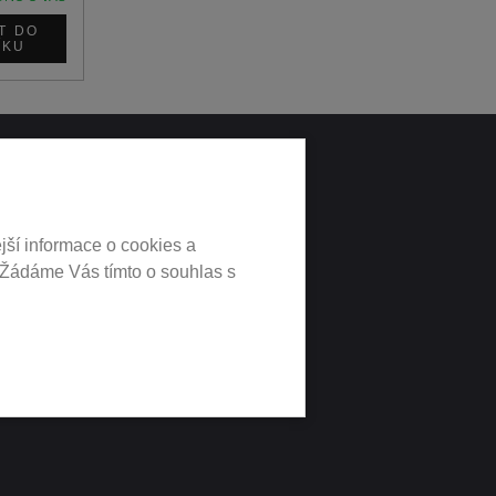
LNÍCH
jší informace o cookies a
 Žádáme Vás tímto o souhlas s