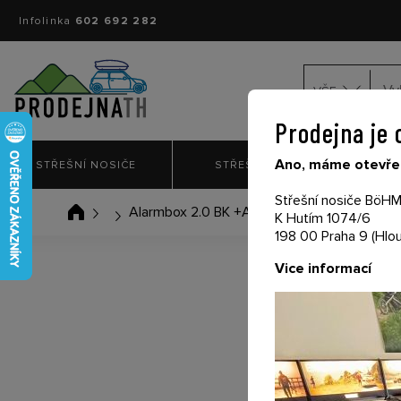
Infolinka
602 692 282
VŠE
Prodejna je 
Ano, máme otevřen
STŘEŠNÍ NOSIČE
STŘEŠNÍ BOXY
NO
Střešní nosiče BöHM 
Alarmbox 2.0 BK +ACL 12/100 - Alarmový bo
K Hutím 1074/6
198 00 Praha 9 (Hlou
Vice informací