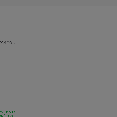
S/100 -
M - DO 1-5
DNŮ U VÁS