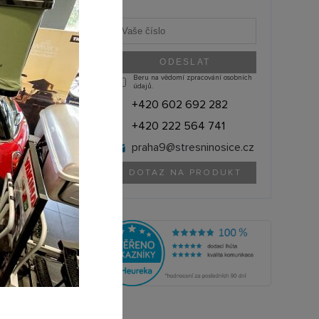
Beru na vědomí zpracování osobních
údajů.
+420 602 692 282
+420 222 564 741
praha9@
stresninosice.cz
DOTAZ NA PRODUKT
ABUS (Německo)
61489
olik si můžete půjčit