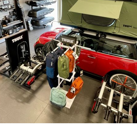
SKLADEM - DO 1-5 DNŮ U VÁS
–
+
Výrobce:
Kód produktu:
Spočítejte si, k