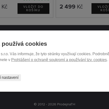
9
Kč
2 499
Kč
ATH.CZ
SLEDUJTE NÁS NA SOCIÁ
 používá cookies
SÍTÍCH
r.o. Vás informuje, že tyto stránky využívají cookies. Podrobně
ukromí
znete v
Prohlášení o ochraně soukromí a používání tzv. cookies
.
tavení
PRODEJ NA SPLÁTKY
í nastavení
© 2012 - 2026 ProdejnaTH