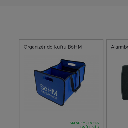
Organizér do kufru BöHM
Alarmbo
SKLADEM - DO 1-5
DNŮ U VÁS