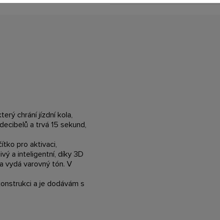
rý chrání jízdní kola,
decibelů a trvá 15 sekund,
ítko pro aktivaci,
vý a inteligentní, díky 3D
a vydá varovný tón. V
konstrukci a je dodávám s