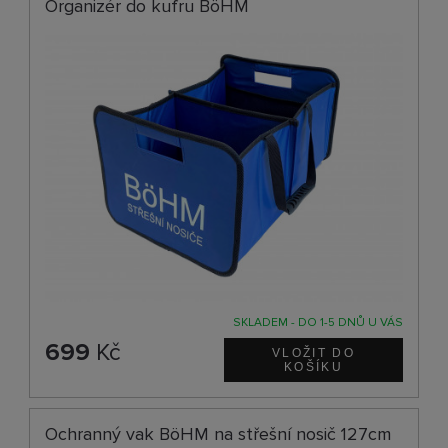
Organizér do kufru BöHM
SKLADEM - DO 1-5 DNŮ U VÁS
699
Kč
Ochranný vak BöHM na střešní nosič 127cm