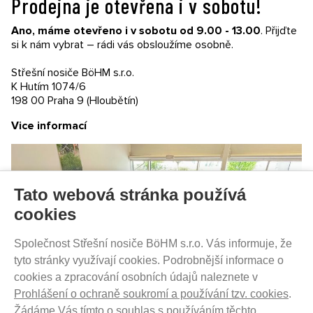
Prodejna je otevřena i v sobotu!
VŠE O NÁKUPU
Ano, máme otevřeno i v sobotu od 9.00 - 13.00
. Přijďte
Garance nákupu
si k nám vybrat – rádi vás obsloužíme osobně.
Obchodní podmínky
Časté dotazy (FAQ)
Střešní nosiče BöHM s.r.o.
Prodejny
K Hutím 1074/6
198 00 Praha 9 (Hloubětín)
PRODEJNATH.CZ
Vice informací
Aktuality
Kontakty
Ochrana soukromí
Cookies nastavení
Tato webová stránka používá
SLEDUJTE NÁS NA SOCIÁLNÍCH SÍTÍCH
cookies
Společnost Střešní nosiče BöHM s.r.o. Vás informuje, že
tyto stránky využívají cookies. Podrobnější informace o
cookies a zpracování osobních údajů naleznete v
PRODEJ NA SPLÁTKY
Prohlášení o ochraně soukromí a používání tzv. cookies
.
Žádáme Vás tímto o souhlas s používáním těchto