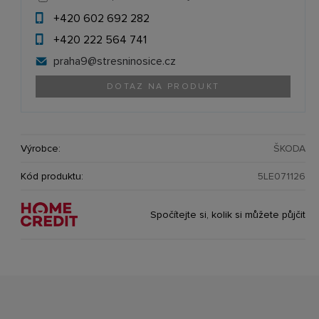
+420 602 692 282
+420 222 564 741
praha9@
stresninosice.cz
DOTAZ NA PRODUKT
Výrobce:
ŠKODA
Kód produktu:
5LE071126
Spočítejte si, kolik si můžete půjčit