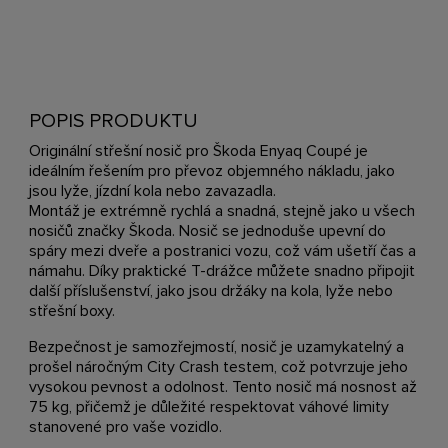
POPIS PRODUKTU
Originální střešní nosič pro Škoda Enyaq Coupé je
ideálním řešením pro převoz objemného nákladu, jako
jsou lyže, jízdní kola nebo zavazadla.
Montáž je extrémně rychlá a snadná, stejně jako u všech
nosičů značky Škoda. Nosič se jednoduše upevní do
spáry mezi dveře a postranici vozu, což vám ušetří čas a
námahu. Díky praktické T-drážce můžete snadno připojit
další příslušenství, jako jsou držáky na kola, lyže nebo
střešní boxy.
Bezpečnost je samozřejmostí, nosič je uzamykatelný a
prošel náročným City Crash testem, což potvrzuje jeho
vysokou pevnost a odolnost. Tento nosič má nosnost až
75 kg, přičemž je důležité respektovat váhové limity
stanovené pro vaše vozidlo.