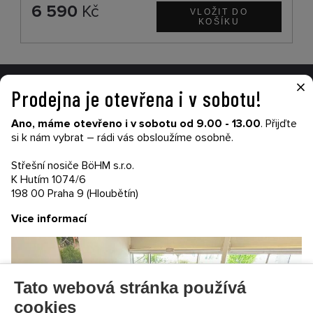
6 590
Kč
×
Prodejna je otevřena i v sobotu!
VŠE O NÁKUPU
Ano, máme otevřeno i v sobotu od 9.00 - 13.00
. Přijďte
Garance nákupu
si k nám vybrat – rádi vás obsloužíme osobně.
Obchodní podmínky
Časté dotazy (FAQ)
Střešní nosiče BöHM s.r.o.
Prodejny
K Hutím 1074/6
198 00 Praha 9 (Hloubětín)
PRODEJNATH.CZ
Vice informací
Aktuality
Kontakty
Ochrana soukromí
Cookies nastavení
Tato webová stránka používá
SLEDUJTE NÁS NA SOCIÁLNÍCH SÍTÍCH
cookies