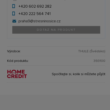
+420 602 692 282
+420 222 564 741
praha9@
stresninosice.cz
DOTAZ NA PRODUKT
Výrobce:
THULE (Švédsko)
Kód produktu:
393100
Spočítejte si, kolik si můžete půjčit