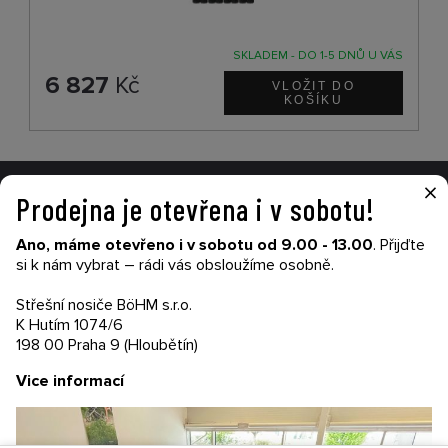
SKLADEM - DO 1-5 DNŮ U VÁS
6 827
Kč
×
Prodejna je otevřena i v sobotu!
VŠE O NÁKUPU
Ano, máme otevřeno i v sobotu od 9.00 - 13.00
. Přijďte
Garance nákupu
si k nám vybrat – rádi vás obsloužíme osobně.
Obchodní podmínky
Časté dotazy (FAQ)
Střešní nosiče BöHM s.r.o.
Prodejny
K Hutím 1074/6
198 00 Praha 9 (Hloubětín)
PRODEJNATH.CZ
Vice informací
Aktuality
Kontakty
Ochrana soukromí