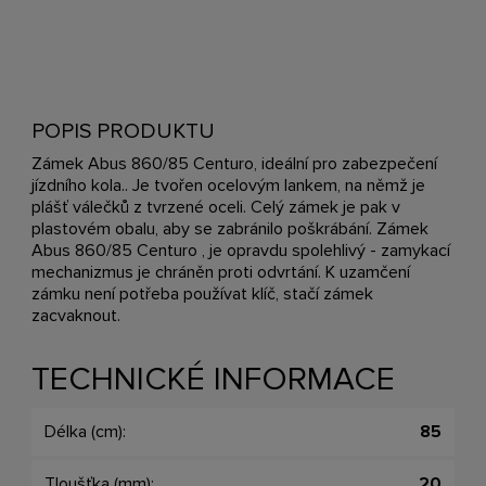
POPIS PRODUKTU
Zámek Abus 860/85 Centuro, ideální pro zabezpečení
jízdního kola.. Je tvořen ocelovým lankem, na němž je
plášť válečků z tvrzené oceli. Celý zámek je pak v
plastovém obalu, aby se zabránilo poškrábání. Zámek
Abus 860/85 Centuro , je opravdu spolehlivý - zamykací
mechanizmus je chráněn proti odvrtání. K uzamčení
zámku není potřeba používat klíč, stačí zámek
zacvaknout.
TECHNICKÉ INFORMACE
Délka (cm):
85
Tloušťka (mm):
20