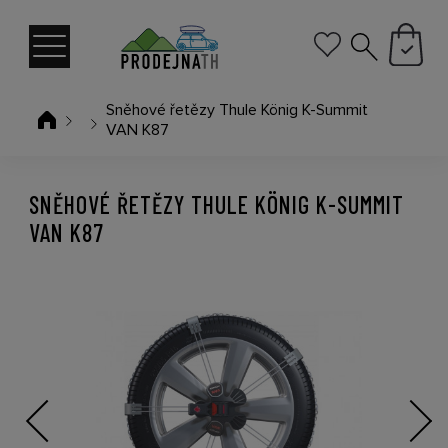
Sněhové řetězy Thule König K-Summit
VAN K87
SNĚHOVÉ ŘETĚZY THULE KÖNIG K-SUMMIT
VAN K87
Previous
Next