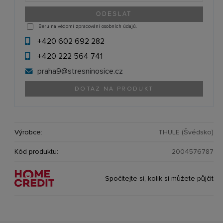
Beru na vědomí zpracování osobních údajů.
+420 602 692 282
+420 222 564 741
praha9@
stresninosice.cz
DOTAZ NA PRODUKT
Výrobce:
THULE (Švédsko)
Kód produktu:
2004576787
Spočítejte si, kolik si můžete půjčit