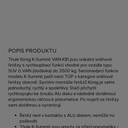
POPIS PRODUKTU
Thule König K-Summit VAN K81 jsou unikátní sněhové
řetězy s rychloupínací funkcí vhodné pro vozidla typu
SUV či VAN (dodávka) do 3500 kg. Samonavíjecí funkce
modelu K-Summit patří mezi TOP v kategorii sněhové
řetězy obecně. Systém montáže řetězů König je velmi
jednoduchý, rychlý a spolehlivý. Stačí přichytit
rychlospojku ke šroubu Alu disku a následně dotáhnout
ergonomickou ráčnou k pneumatice. Po rozjetí se řetězy
sami dotáhnou a vycentrují.
Řetěz není v kontaktu s ALU diskem, nemůže ho
poškodit
Thule K-Summit jsou upnuty za střed pneumatiky -