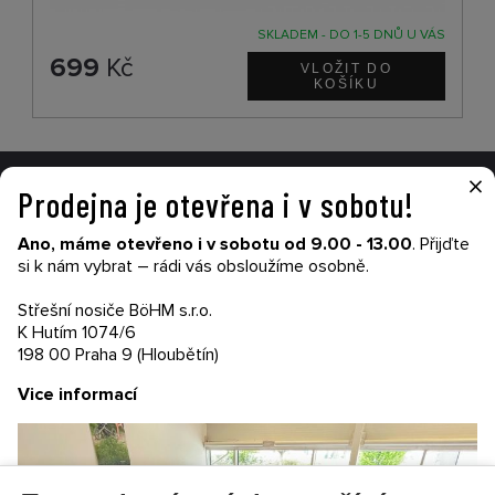
SKLADEM - DO 1-5 DNŮ U VÁS
699
Kč
×
Prodejna je otevřena i v sobotu!
VŠE O NÁKUPU
Ano, máme otevřeno i v sobotu od 9.00 - 13.00
. Přijďte
Garance nákupu
si k nám vybrat – rádi vás obsloužíme osobně.
Obchodní podmínky
Časté dotazy (FAQ)
Střešní nosiče BöHM s.r.o.
Prodejny
K Hutím 1074/6
198 00 Praha 9 (Hloubětín)
PRODEJNATH.CZ
Vice informací
Aktuality
Kontakty
Ochrana soukromí
Cookies nastavení