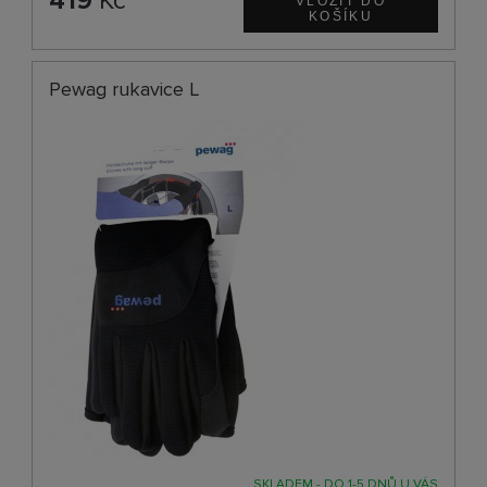
419
Kč
Pewag rukavice L
SKLADEM - DO 1-5 DNŮ U VÁS