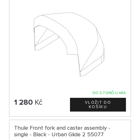
DO 3-7 DNŮ U VÁS
1 280
Kč
Thule Front fork and caster assembly -
single - Black - Urban Glide 2 55077