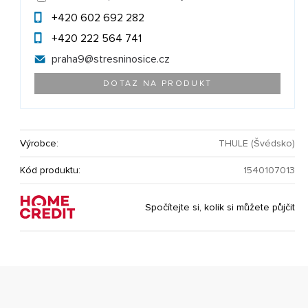
+420 602 692 282
+420 222 564 741
praha9@
stresninosice.cz
DOTAZ NA PRODUKT
Výrobce:
THULE (Švédsko)
Kód produktu:
1540107013
Spočítejte si, kolik si můžete půjčit