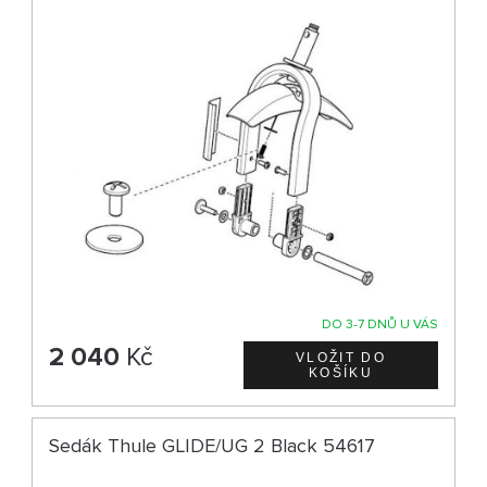
DO 3-7 DNŮ U VÁS
2 040
Kč
Sedák Thule GLIDE/UG 2 Black 54617