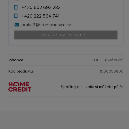
+420 602 692 282
+420 222 564 741
praha9@
stresninosice.cz
DOTAZ NA PRODUKT
Výrobce:
THULE (Švédsko)
Kód produktu:
1500056800
Spočítejte si, kolik si můžete půjčit