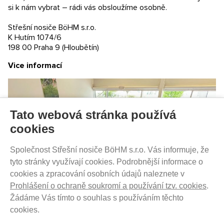
si k nám vybrat – rádi vás obsloužíme osobně.
Obchodní podmínky
Časté dotazy (FAQ)
Střešní nosiče BöHM s.r.o.
Prodejny
K Hutím 1074/6
198 00 Praha 9 (Hloubětín)
PRODEJNATH.CZ
Vice informací
Aktuality
Kontakty
Ochrana soukromí
Cookies nastavení
Tato webová stránka používá
SLEDUJTE NÁS NA SOCIÁLNÍCH SÍTÍCH
cookies
Společnost Střešní nosiče BöHM s.r.o. Vás informuje, že
tyto stránky využívají cookies. Podrobnější informace o
cookies a zpracování osobních údajů naleznete v
PRODEJ NA SPLÁTKY
Prohlášení o ochraně soukromí a používání tzv. cookies
.
Žádáme Vás tímto o souhlas s používáním těchto
cookies.