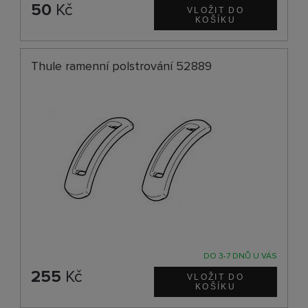
50
Kč
Thule ramenní polstrování 52889
DO 3-7 DNŮ U VÁS
255
Kč