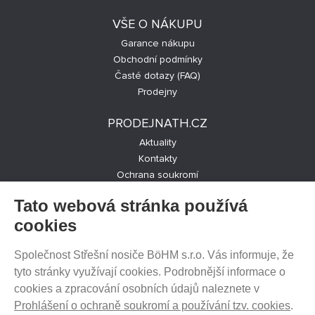
VŠE O NÁKUPU
Garance nákupu
Obchodní podmínky
Časté dotazy (FAQ)
Prodejny
PRODEJNATH.CZ
Aktuality
Kontakty
Ochrana soukromí
Cookies nastavení
Tato webová stránka používá
SLEDUJTE NÁS NA SOCIÁLNÍCH SÍTÍCH
cookies
Společnost Střešní nosiče BöHM s.r.o. Vás informuje, že
tyto stránky využívají cookies. Podrobnější informace o
cookies a zpracování osobních údajů naleznete v
PRODEJ NA SPLÁTKY
Prohlášení o ochraně soukromí a používání tzv. cookies
.