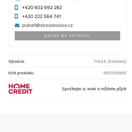
+420 602 692 282
+420 222 564 741
praha9@
stresninosice.cz
DOTAZ NA PRODUKT
Výrobce:
THULE (Švédsko)
Kód produktu:
1500054681
Spočítejte si, kolik si můžete půjčit