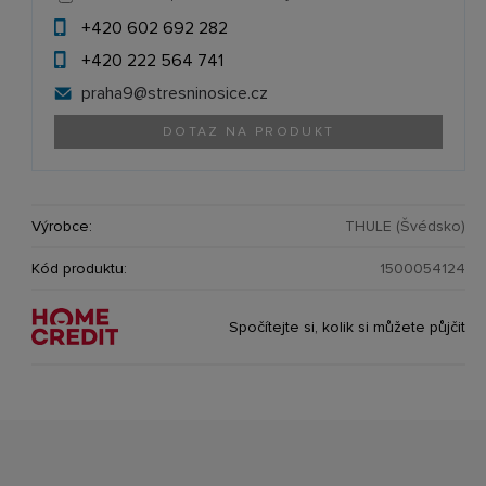
+420 602 692 282
+420 222 564 741
praha9@
stresninosice.cz
DOTAZ NA PRODUKT
Výrobce:
THULE (Švédsko)
Kód produktu:
1500054124
Spočítejte si, kolik si můžete půjčit