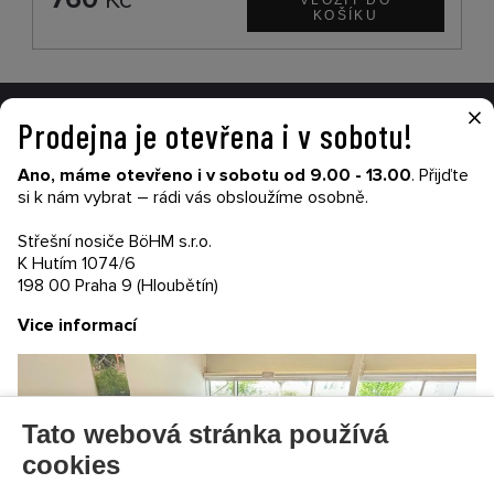
×
Prodejna je otevřena i v sobotu!
VŠE O NÁKUPU
Ano, máme otevřeno i v sobotu od 9.00 - 13.00
. Přijďte
Garance nákupu
si k nám vybrat – rádi vás obsloužíme osobně.
Obchodní podmínky
Časté dotazy (FAQ)
Střešní nosiče BöHM s.r.o.
Prodejny
K Hutím 1074/6
198 00 Praha 9 (Hloubětín)
PRODEJNATH.CZ
Vice informací
Aktuality
Kontakty
Ochrana soukromí
Cookies nastavení
Tato webová stránka používá
SLEDUJTE NÁS NA SOCIÁLNÍCH SÍTÍCH
cookies