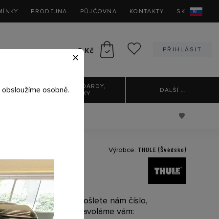
MÍNKY
PRODEJNA
PŮJČOVNA
KONTAKTY
SK
0 Kč
PŘIHLÁSIT
×
AUTA
PADDLEBOARDY,
ás obsloužíme osobně.
DALŠÍ
…
KAJAKY
THULE (Švédsko)
5 MM RIGHT
Výrobce:
1 020 Kč
Pošlete nám číslo,
zavoláme vám:
842,98 Kč bez DPH