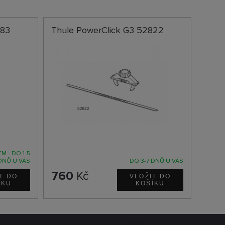
083
Thule PowerClick G3 52822
M - DO 1-5
DNŮ U VÁS
DO 3-7 DNŮ U VÁS
760
Kč