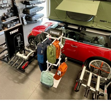
DO 3-7 DNŮ U VÁS
–
+
Výrobce:
Kód produktu:
Spočítejte si, k