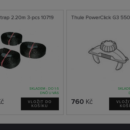
trap 2.20m 3-pcs 10719
Thule PowerClick G3 55
SKLADEM - DO 1-5
SKLADE
DNŮ U VÁS
č
760
Kč