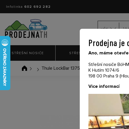
Infolinka
602 692 282
VŠE
Prodejna je 
Ano, máme otevřen
STŘEŠNÍ NOSIČE
STŘEŠNÍ BOXY
NO
Střešní nosiče BöHM 
Thule LockBar 1375 mm Right 54121
K Hutím 1074/6
198 00 Praha 9 (Hlou
Vice informací