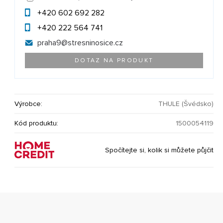
+420 602 692 282
+420 222 564 741
praha9@
stresninosice.cz
DOTAZ NA PRODUKT
Výrobce:
THULE (Švédsko)
Kód produktu:
1500054119
Spočítejte si, kolik si můžete půjčit