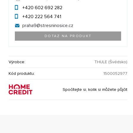
+420 602 692 282
+420 222 564 741
praha9@
stresninosice.cz
DOTAZ NA PRODUKT
Výrobce:
THULE (Švédsko)
Kód produktu:
1500052977
Spočítejte si, kolik si můžete půjčit