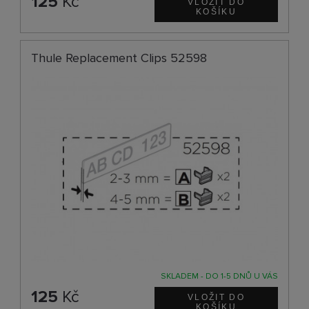
125
Kč
Thule Replacement Clips 52598
SKLADEM - DO 1-5 DNŮ U VÁS
125
Kč