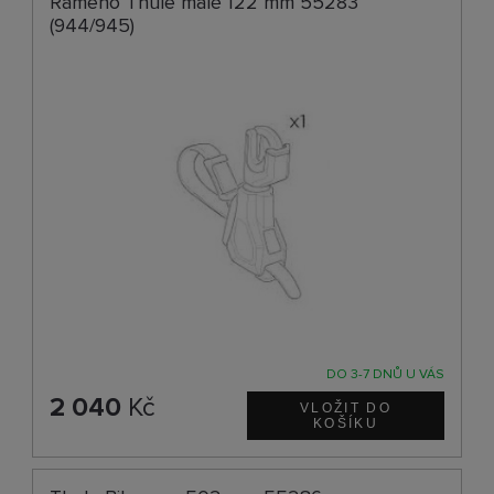
Rameno Thule malé 122 mm 55283
(944/945)
DO 3-7 DNŮ U VÁS
2 040
Kč