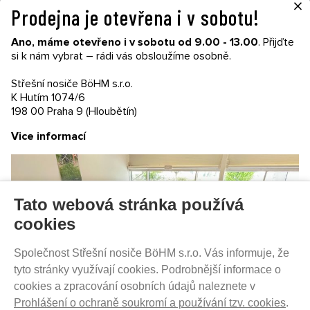
×
Prodejna je otevřena i v sobotu!
VŠE O NÁKUPU
Ano, máme otevřeno i v sobotu od 9.00 - 13.00
. Přijďte
Garance nákupu
si k nám vybrat – rádi vás obsloužíme osobně.
Obchodní podmínky
Časté dotazy (FAQ)
Střešní nosiče BöHM s.r.o.
Prodejny
K Hutím 1074/6
198 00 Praha 9 (Hloubětín)
PRODEJNATH.CZ
Vice informací
Aktuality
Kontakty
Ochrana soukromí
Cookies nastavení
Tato webová stránka používá
SLEDUJTE NÁS NA SOCIÁLNÍCH SÍTÍCH
cookies
Společnost Střešní nosiče BöHM s.r.o. Vás informuje, že
tyto stránky využívají cookies. Podrobnější informace o
cookies a zpracování osobních údajů naleznete v
PRODEJ NA SPLÁTKY
Prohlášení o ochraně soukromí a používání tzv. cookies
.