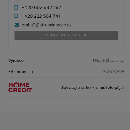
+420 602 692 282
+420 222 564 741
praha9@
stresninosice.cz
DOTAZ NA PRODUKT
Výrobce:
THULE (Švédsko)
Kód produktu:
1500052915
Spočítejte si, kolik si můžete půjčit