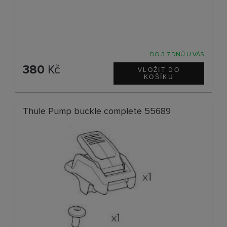
DO 3-7 DNŮ U VÁS
380
Kč
Thule Pump buckle complete 55689