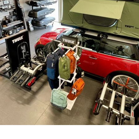
DO 3-7 DNŮ U VÁS
–
+
Výrobce:
Kód produktu:
Spočítejte si, k