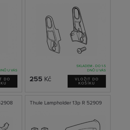
SKLADEM - DO 1-5
DNŮ U VÁS
DNŮ U VÁS
255
Kč
52908
Thule Lampholder 13p R 52909