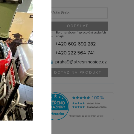
Beru na vědomí zpracování osobních
údajů.
+420 602 692 282
+420 222 564 741
praha9@
stresninosice.cz
DOTAZ NA PRODUKT
THULE (Švédsko)
1500052909
olik si můžete půjčit