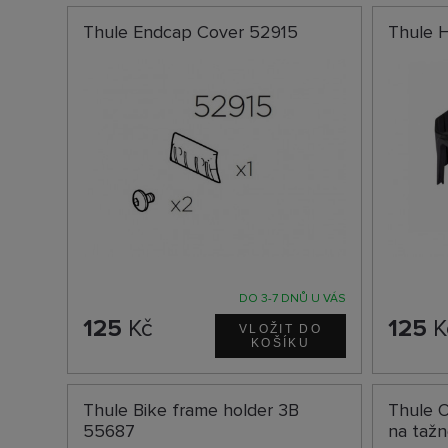
Thule Endcap Cover 52915
Thule 
DO 3-7 DNŮ U VÁS
125
Kč
125
K
Thule Bike frame holder 3B
Thule O
55687
na tažn