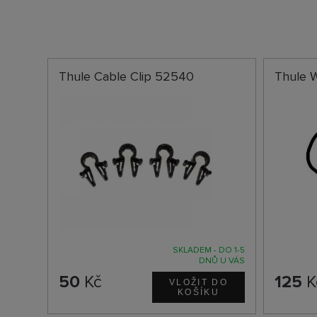
Thule Cable Clip 52540
Thule 
SKLADEM - DO 1-5
DNŮ U VÁS
50
Kč
125
K