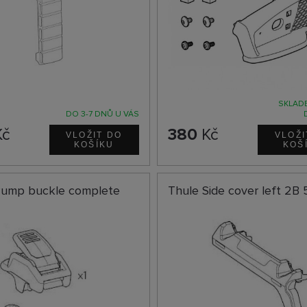
SKLADE
DO 3-7 DNŮ U VÁS
č
380
Kč
Pump buckle complete
Thule Side cover left 2B