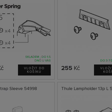
SKLADEM - DO 1-5
DNŮ U VÁS
DO 3-7 
č
255
Kč
Strap Sleeve 54998
Thule Lampholder 13p L 