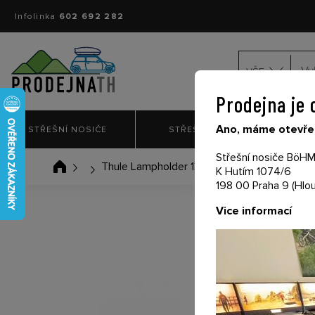
Infolinka
602 692 282
VŠE
Prodejna je 
Ano, máme otevřen
STŘEŠNÍ NOSIČE
STŘEŠNÍ BOXY
NO
Střešní nosiče BöHM 
Thule Lampholder 13p R 52909
K Hutím 1074/6
198 00 Praha 9 (Hlou
Vice informací