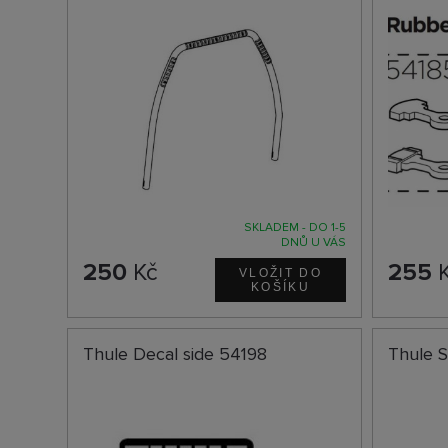
SKLADEM - DO 1-5
DNŮ U VÁS
250
Kč
255
K
Thule Decal side 54198
Thule 