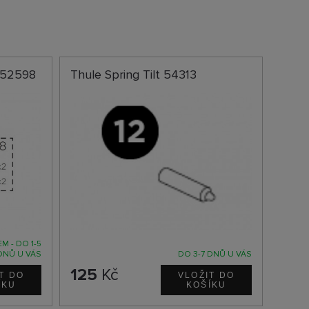
 52598
Thule Spring Tilt 54313
M - DO 1-5
DNŮ U VÁS
DO 3-7 DNŮ U VÁS
125
Kč