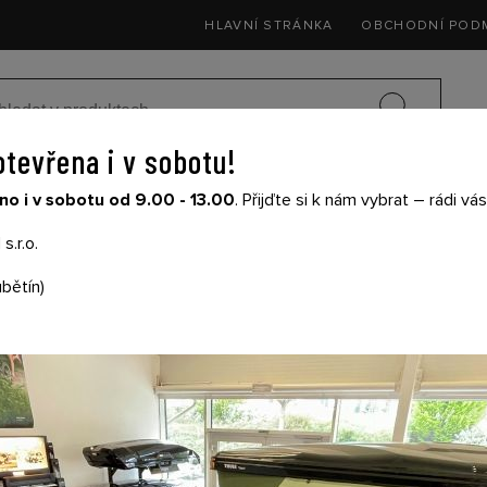
HLAVNÍ STRÁNKA
OBCHODNÍ POD
otevřena i v sobotu!
SEDAČKY DO 
o i v sobotu od 9.00 - 13.00
. Přijďte si k nám vybrat – rádi v
SIČE NA KOLA
DĚTSKÉ KOČÁRKY
THULE
s.r.o.
bětín)
THULE LAMPHOLDER
52909
Cena s DPH: