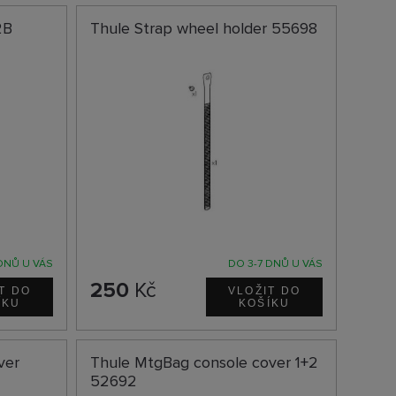
2B
Thule Strap wheel holder 55698
DNŮ U VÁS
DO 3-7 DNŮ U VÁS
250
Kč
ver
Thule MtgBag console cover 1+2
52692