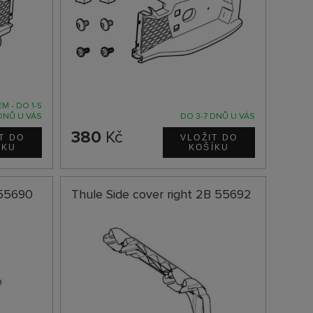
M - DO 1-5
DNŮ U VÁS
DO 3-7 DNŮ U VÁS
380
Kč
 55690
Thule Side cover right 2B 55692