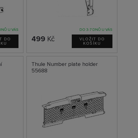
DNŮ U VÁS
DO 3-7 DNŮ U VÁS
499
Kč
í
Thule Number plate holder
55688