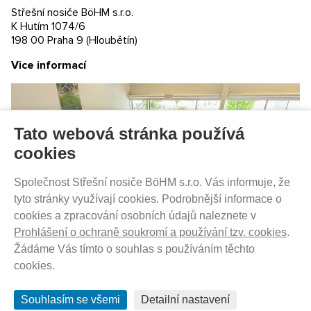
Časté dotazy (FAQ)
Střešní nosiče BöHM s.r.o.
Prodejny
K Hutím 1074/6
198 00 Praha 9 (Hloubětín)
PRODEJNATH.CZ
Vice informací
Aktuality
Kontakty
Ochrana soukromí
Cookies nastavení
Tato webová stránka používá
SLEDUJTE NÁS NA SOCIÁLNÍCH SÍTÍCH
cookies
Společnost Střešní nosiče BöHM s.r.o. Vás informuje, že
tyto stránky využívají cookies. Podrobnější informace o
cookies a zpracování osobních údajů naleznete v
PRODEJ NA SPLÁTKY
Prohlášení o ochraně soukromí a používání tzv. cookies
.
Žádáme Vás tímto o souhlas s používáním těchto
cookies.
Souhlasím se všemi
Detailní nastavení
© 2012 - 2026 ProdejnaTH