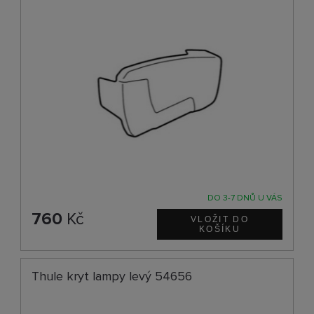
DO 3-7 DNŮ U VÁS
760
Kč
Thule kryt lampy levý 54656