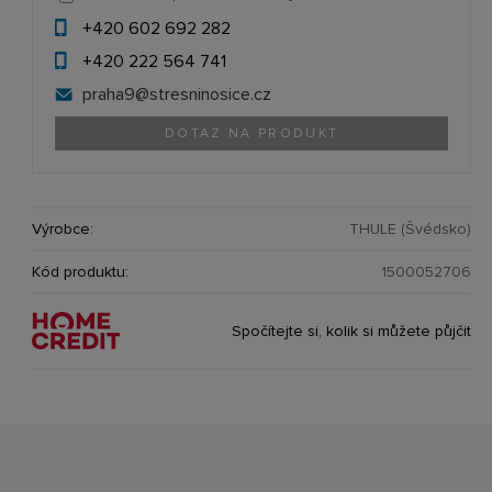
+420 602 692 282
+420 222 564 741
praha9@
stresninosice.cz
DOTAZ NA PRODUKT
Výrobce:
THULE (Švédsko)
Kód produktu:
1500052706
Spočítejte si, kolik si můžete půjčit