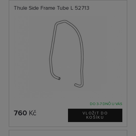
Thule Side Frame Tube L 52713
DO 3-7 DNŮ U VÁS
760
Kč