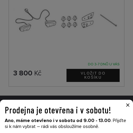
DO 3-7 DNŮ U VÁS
3 800
Kč
×
Prodejna je otevřena i v sobotu!
VŠE O NÁKUPU
Ano, máme otevřeno i v sobotu od 9.00 - 13.00
. Přijďte
Garance nákupu
si k nám vybrat – rádi vás obsloužíme osobně.
Obchodní podmínky