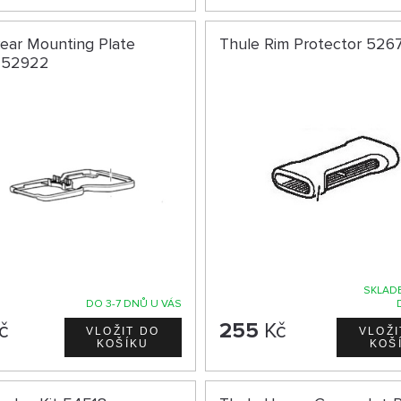
ear Mounting Plate
Thule Rim Protector 526
 52922
SKLADE
DO 3-7 DNŮ U VÁS
č
255
Kč