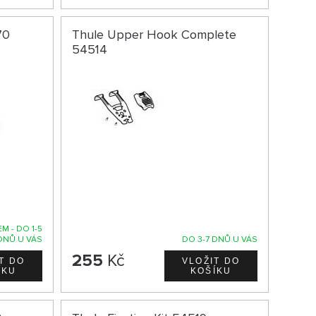
70
Thule Upper Hook Complete
54514
M - DO 1-5
DNŮ U VÁS
DO 3-7 DNŮ U VÁS
255
Kč