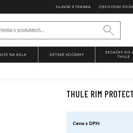
HLAVNÍ STRÁNKA
OBCHODNÍ POD
SEDAČKY DO 
SIČE NA KOLA
DĚTSKÉ KOČÁRKY
THULE
THULE RIM PROTEC
Cena s DPH: