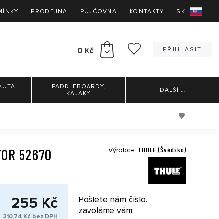
MÍNKY
PRODEJNA
PŮJČOVNA
KONTAKTY
SK
0 Kč
PŘIHLÁSIT
AUTA
PADDLEBOARDY,
DALŠÍ
…
KAJAKY
THULE (Švédsko)
TOR 52670
Výrobce:
255 Kč
Pošlete nám číslo,
zavoláme vám:
210,74 Kč bez DPH