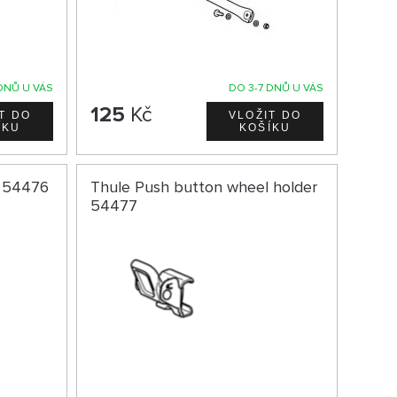
DNŮ U VÁS
DO 3-7 DNŮ U VÁS
125
Kč
r 54476
Thule Push button wheel holder
54477