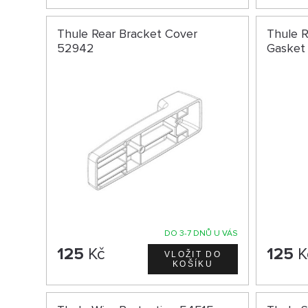
Thule Rear Bracket Cover
Thule R
52942
Gasket
DO 3-7 DNŮ U VÁS
125
Kč
125
K