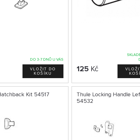
SKLADE
DO 3-7 DNŮ U VÁS
č
125
Kč
Hatchback Kit 54517
Thule Locking Handle Lef
54532