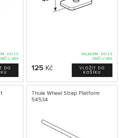
M - DO 1-5
SKLADEM - DO 1-5
DNŮ U VÁS
DNŮ U VÁS
125
Kč
t
Thule Wheel Strap Platform
54534