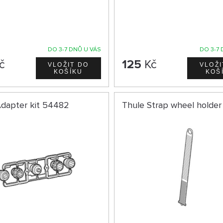
DO 3-7 DNŮ U VÁS
DO 3-7 
č
125
Kč
Adapter kit 54482
Thule Strap wheel holde