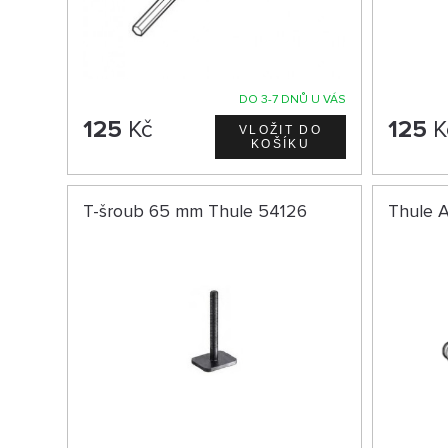
DO 3-7 DNŮ U VÁS
125
Kč
125
K
T-šroub 65 mm Thule 54126
Thule 