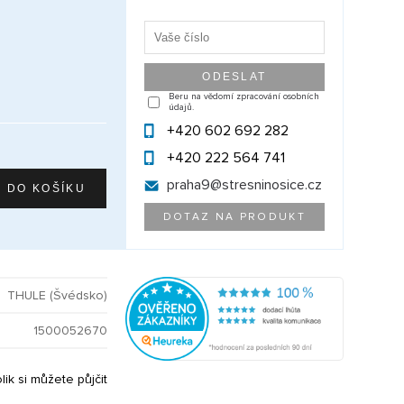
Beru na vědomí zpracování osobních
údajů.
+420 602 692 282
+420 222 564 741
praha9@
stresninosice.cz
DOTAZ NA PRODUKT
THULE (Švédsko)
1500052670
olik si můžete půjčit