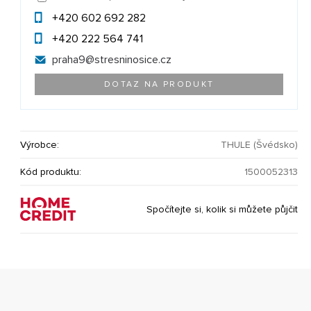
+420 602 692 282
+420 222 564 741
praha9@
stresninosice.cz
DOTAZ NA PRODUKT
Výrobce:
THULE (Švédsko)
Kód produktu:
1500052313
Spočítejte si, kolik si můžete půjčit