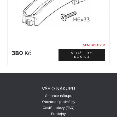
NENÍ SKLADEM
380
Kč
VŠE O NÁKUPU
Garance nákupu
Obchodní podmínky
Časté dotazy (FAQ)
Prodejny