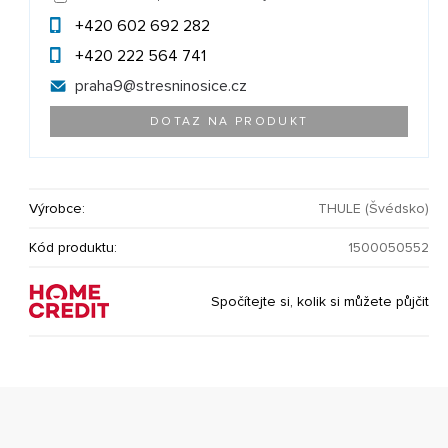
+420 602 692 282
+420 222 564 741
praha9@
stresninosice.cz
DOTAZ NA PRODUKT
Výrobce:
THULE (Švédsko)
Kód produktu:
1500050552
Spočítejte si, kolik si můžete půjčit