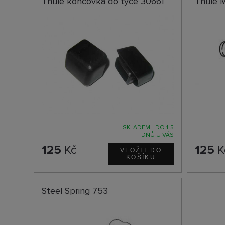
Thule koncovka do tyče 30661
Thule 
SKLADEM - DO 1-5
DNŮ U VÁS
125
Kč
125
K
Steel Spring 753