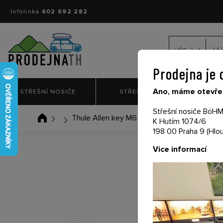
Infolinka
602 692 282
VŠE
Prodejna je 
Ano, máme otevřen
STŘEŠNÍ NOSIČE
STŘEŠNÍ BOXY
NO
Střešní nosiče BöHM 
Thule Allen key M6 50243
K Hutím 1074/6
198 00 Praha 9 (Hlou
Vice informací