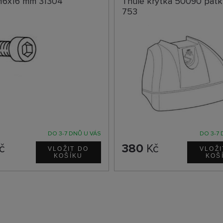
M6x16 mm 31304
Thule krytka 50090 patk
753
DO 3-7 DNŮ U VÁS
DO 3-7 
č
380
Kč