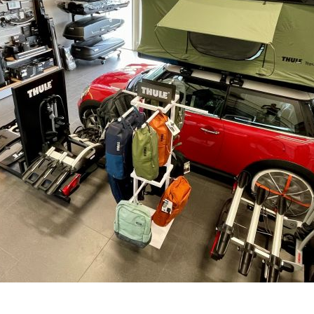
DO 3-7 DNŮ U VÁS
–
+
Výrobce:
Kód produktu:
Spočítejte si, k