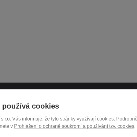
ATH.CZ
SLEDUJTE NÁS NA SOCIÁ
 používá cookies
SÍTÍCH
r.o. Vás informuje, že tyto stránky využívají cookies. Podrobně
ukromí
znete v
Prohlášení o ochraně soukromí a používání tzv. cookies
.
tavení