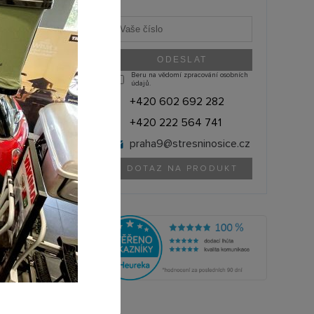
Beru na vědomí zpracování osobních
údajů.
+420 602 692 282
+420 222 564 741
praha9@
stresninosice.cz
DOTAZ NA PRODUKT
THULE (Švédsko)
1500050243
olik si můžete půjčit