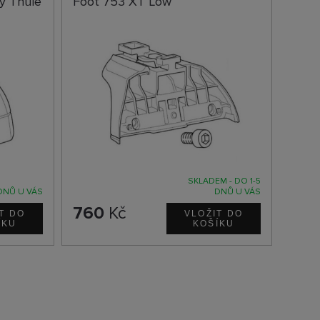
y Thule
Foot 753 XT Low
SKLADEM - DO 1-5
DNŮ U VÁS
DNŮ U VÁS
760
Kč