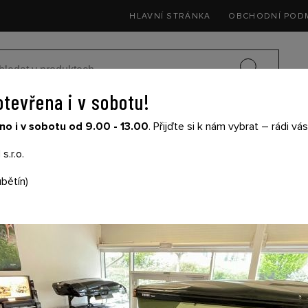
HLAVNÍ STRÁNKA
OBCHODNÍ POD
otevřena i v sobotu!
SEDAČKY DO 
o i v sobotu od 9.00 - 13.00
. Přijďte si k nám vybrat – rádi v
SIČE NA KOLA
DĚTSKÉ KOČÁRKY
THULE
s.r.o.
bětín)
THULE ALLEN KEY M
Cena s DPH: