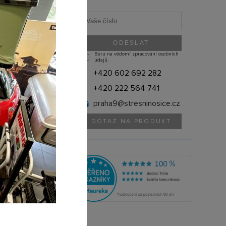
Beru na vědomí zpracování osobních
údajů.
+420 602 692 282
+420 222 564 741
praha9@
stresninosice.cz
DOTAZ NA PRODUKT
THULE (Švédsko)
1500034159
olik si můžete půjčit