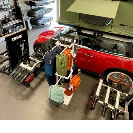
SKLADEM - DO 1-5 DNŮ U VÁS
–
+
Výrobce:
Kód produktu:
Spočítejte si, k