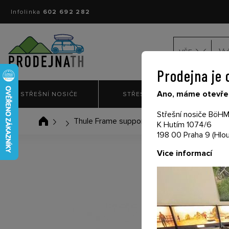
Infolinka
602 692 282
VŠE
Prodejna je 
Ano, máme otevřen
STŘEŠNÍ NOSIČE
STŘEŠNÍ BOXY
NO
Střešní nosiče BöHM 
Thule Frame support 34159
K Hutím 1074/6
198 00 Praha 9 (Hlou
Vice informací