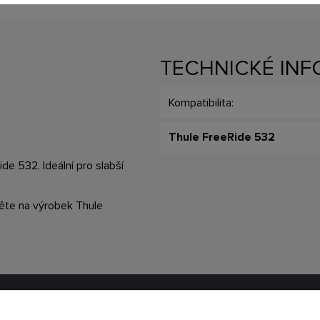
TECHNICKÉ IN
Kompatibilita:
Thule FreeRide 532
de 532. Ideální pro slabší
něte na výrobek Thule
ATH.CZ
SLEDUJTE NÁS NA SOCIÁ