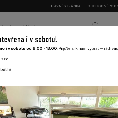
HLAVNÍ STRÁNKA
OBCHODNÍ POD
otevřena i v sobotu!
SEDAČKY DO 
o i v sobotu od 9.00 - 13.00
. Přijďte si k nám vybrat – rádi v
SIČE NA KOLA
DĚTSKÉ KOČÁRKY
THULE
s.r.o.
bětín)
THULE FRAME SUPP
Cena s DPH: