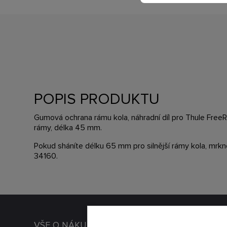
POPIS PRODUKTU
Gumová ochrana rámu kola, náhradní díl pro Thule FreeRi
rámy, délka 45 mm.
Pokud sháníte délku 65 mm pro silnější rámy kola, mrk
34160.
VŠE O NÁKUPU
PRODEJN