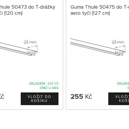
hule 50473 do T-drážky
Guma Thule 50475 do T-
čí (120 cm)
aero tyčí (127 cm)
SKLADEM - DO 1-5
SKLADE
DNŮ U VÁS
č
255
Kč