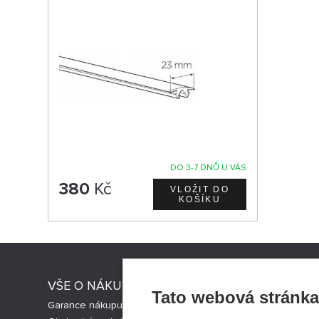
DO 3-7 DNŮ U VÁS
380
Kč
VŠE O NÁKUPU
PRODEJN
Tato webová stránka
Garance nákupu
Aktuality