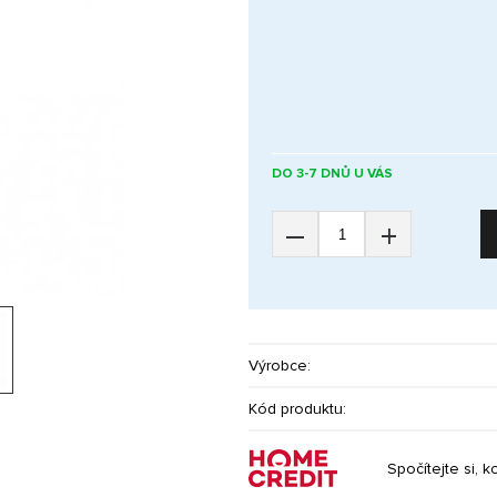
DO 3-7 DNŮ U VÁS
–
+
Výrobce:
Kód produktu:
Spočítejte si, k