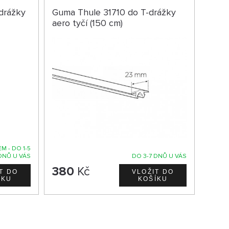
drážky
Guma Thule 31710 do T-drážky
aero tyčí (150 cm)
M - DO 1-5
DNŮ U VÁS
DO 3-7 DNŮ U VÁS
380
Kč