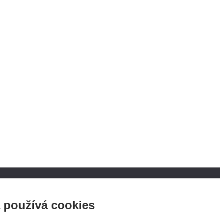
ATH.CZ
SLEDUJTE NÁS NA SOCIÁ
 používá cookies
SÍTÍCH