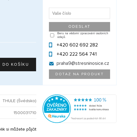
Beru na vědomí zpracování osobních
údajů.
+420 602 692 282
+420 222 564 741
praha9@
stresninosice.cz
DOTAZ NA PRODUKT
THULE (Švédsko)
1500031710
olik si můžete půjčit