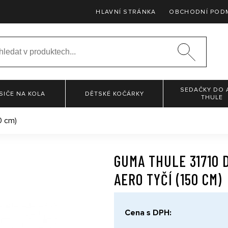
HLAVNÍ STRÁNKA
OBCHODNÍ POD
SEDAČKY DO 
SIČE NA KOLA
DĚTSKÉ KOČÁRKY
THULE
0 cm)
GUMA THULE 31710 
AERO TYČÍ (150 CM)
Cena s DPH: