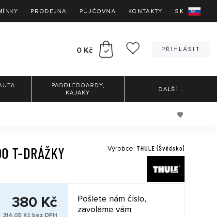
MÍNKY
PRODEJNA
PŮJČOVNA
KONTAKTY
SK
0 Kč
PŘIHLÁSIT
AUTA
PADDLEBOARDY,
DALŠÍ
…
KAJAKY
THULE (Švédsko)
DO T-DRÁŽKY
Výrobce:
380 Kč
Pošlete nám číslo,
zavoláme vám:
314,05 Kč bez DPH