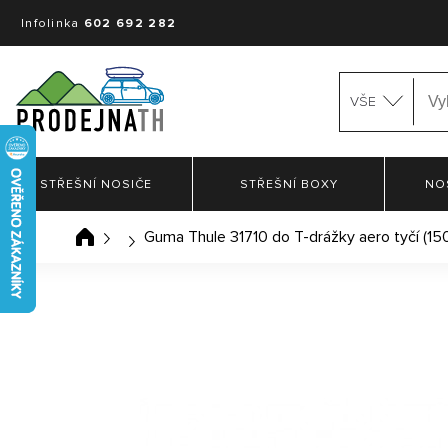
Infolinka
602 692 282
VŠE
STŘEŠNÍ NOSIČE
STŘEŠNÍ BOXY
NO
Guma Thule 31710 do T-drážky aero tyčí (15