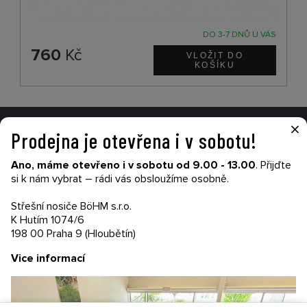
DO 3-7 DNŮ U VÁS
760
Kč
×
Prodejna je otevřena i v sobotu!
VŠE O NÁKUPU
Ano, máme otevřeno i v sobotu od 9.00 - 13.00
. Přijďte
Garance nákupu
si k nám vybrat – rádi vás obsloužíme osobně.
Obchodní podmínky
Časté dotazy (FAQ)
Střešní nosiče BöHM s.r.o.
Prodejny
K Hutím 1074/6
198 00 Praha 9 (Hloubětín)
PRODEJNATH.CZ
Vice informací
Aktuality
Kontakty
Ochrana soukromí