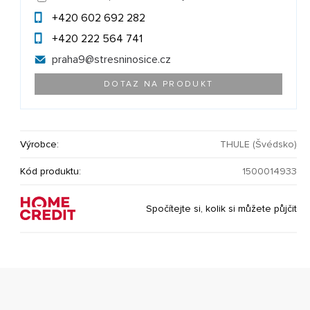
+420 602 692 282
+420 222 564 741
praha9@
stresninosice.cz
DOTAZ NA PRODUKT
Výrobce:
THULE (Švédsko)
Kód produktu:
1500014933
Spočítejte si, kolik si můžete půjčit