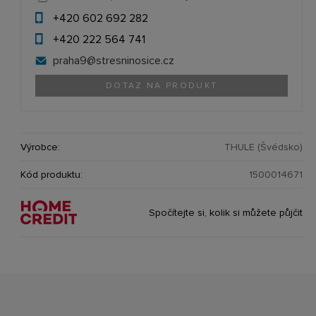
+420 602 692 282
+420 222 564 741
praha9@
stresninosice.cz
DOTAZ NA PRODUKT
Výrobce:
THULE (Švédsko)
Kód produktu:
1500014671
Spočítejte si, kolik si můžete půjčit