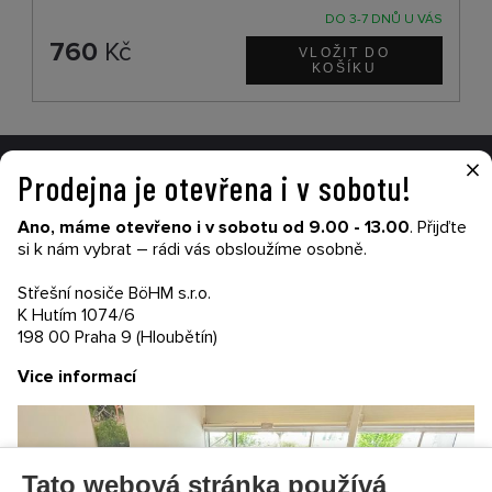
DO 3-7 DNŮ U VÁS
760
Kč
×
Prodejna je otevřena i v sobotu!
VŠE O NÁKUPU
Ano, máme otevřeno i v sobotu od 9.00 - 13.00
. Přijďte
Garance nákupu
si k nám vybrat – rádi vás obsloužíme osobně.
Obchodní podmínky
Časté dotazy (FAQ)
Střešní nosiče BöHM s.r.o.
Prodejny
K Hutím 1074/6
198 00 Praha 9 (Hloubětín)
PRODEJNATH.CZ
Vice informací
Aktuality
Kontakty
Ochrana soukromí
Cookies nastavení
Tato webová stránka používá