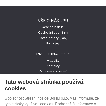
VŠE O NÁKUPU
Garance nákupu
Obchodní podmínky
Časté dotazy (FAQ)
Prodejny
PRODEJNATH.CZ
Aktuality
Kontakty
Ochrana soukromí
Cookies nastavení
Tato webová stránka používá
SLEDUJTE NÁS NA SOCIÁLNÍCH SÍTÍCH
cookies
Společnost Střešní nosiče BöHM s.r.o. Vás informuje, že
tyto stránky využívají cookies. Podrobnější informace o