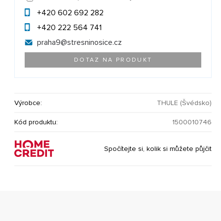
+420 602 692 282
+420 222 564 741
praha9@
stresninosice.cz
DOTAZ NA PRODUKT
Výrobce:
THULE (Švédsko)
Kód produktu:
1500010746
Spočítejte si, kolik si můžete půjčit