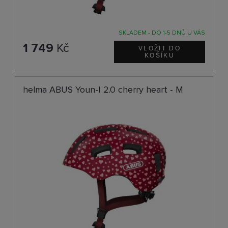
SKLADEM - DO 1-5 DNŮ U VÁS
1 749
Kč
helma ABUS Youn-I 2.0 cherry heart - M