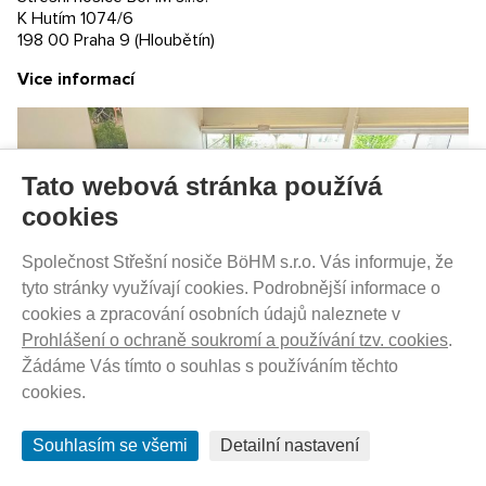
K Hutím 1074/6
198 00 Praha 9 (Hloubětín)
NENÍ SKLADEM
Vice informací
2 790
Kč
Tato webová stránka používá
Thule Yepp 2 Maxi Rack Mount Alaska +
DOPRAVA ZDARMA
cookies
Společnost Střešní nosiče BöHM s.r.o. Vás informuje, že
tyto stránky využívají cookies. Podrobnější informace o
cookies a zpracování osobních údajů naleznete v
Prohlášení o ochraně soukromí a používání tzv. cookies
.
Žádáme Vás tímto o souhlas s používáním těchto
cookies.
Souhlasím se všemi
Detailní nastavení