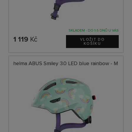
SKLADEM - DO 1-5 DNŮ U VÁS
1 119
Kč
helma ABUS Smiley 3.0 LED blue rainbow - M