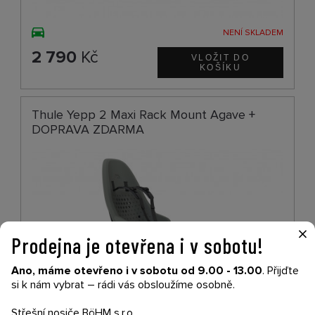
NENÍ SKLADEM
2 790
Kč
Thule Yepp 2 Maxi Rack Mount Agave +
DOPRAVA ZDARMA
×
Prodejna je otevřena i v sobotu!
Ano, máme otevřeno i v sobotu od 9.00 - 13.00
. Přijďte
si k nám vybrat – rádi vás obsloužíme osobně.
Střešní nosiče BöHM s.r.o.