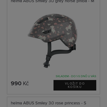
helma ABUS Smiley 3.0 grey horse přilba - M
SKLADEM - DO 1-5 DNŮ U VÁS
990
Kč
helma ABUS Smiley 3.0 rose princess - S