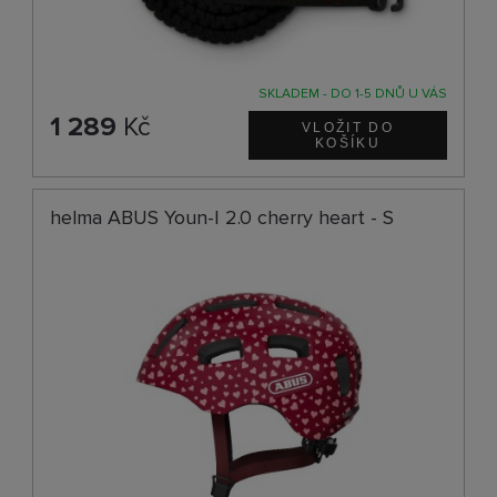
SKLADEM - DO 1-5 DNŮ U VÁS
1 289
Kč
helma ABUS Youn-I 2.0 cherry heart - S