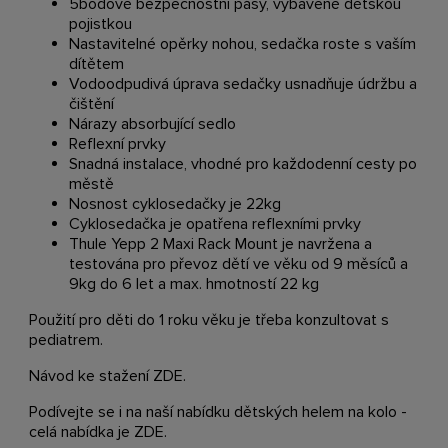
5bodové bezpečnostní pásy, vybavené dětskou
pojistkou
Nastavitelné opěrky nohou, sedačka roste s vaším
dítětem
Vodoodpudivá úprava sedačky usnadňuje údržbu a
čištění
Nárazy absorbující sedlo
Reflexní prvky
Snadná instalace, vhodné pro každodenní cesty po
městě
Nosnost cyklosedačky je 22kg
Cyklosedačka je opatřena reflexními prvky
Thule Yepp 2 Maxi Rack Mount je navržena a
testována pro převoz dětí ve věku od 9 měsíců a
9kg do 6 let a max. hmotností 22 kg
Použití pro děti do 1 roku věku je třeba konzultovat s
pediatrem.
Návod ke stažení
ZDE
.
Podívejte se i na naší nabídku dětských helem na kolo -
celá nabídka je
ZDE
.