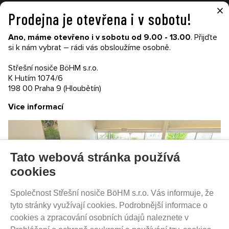
×
Prodejna je otevřena i v sobotu!
VŠE O NÁKUPU
Ano, máme otevřeno i v sobotu od 9.00 - 13.00
. Přijďte
Garance nákupu
si k nám vybrat – rádi vás obsloužíme osobně.
Obchodní podmínky
Časté dotazy (FAQ)
Střešní nosiče BöHM s.r.o.
Prodejny
K Hutím 1074/6
198 00 Praha 9 (Hloubětín)
PRODEJNATH.CZ
Vice informací
Aktuality
Kontakty
Ochrana soukromí
Cookies nastavení
Tato webová stránka používá
SLEDUJTE NÁS NA SOCIÁLNÍCH SÍTÍCH
cookies
Společnost Střešní nosiče BöHM s.r.o. Vás informuje, že
tyto stránky využívají cookies. Podrobnější informace o
cookies a zpracování osobních údajů naleznete v
PRODEJ NA SPLÁTKY