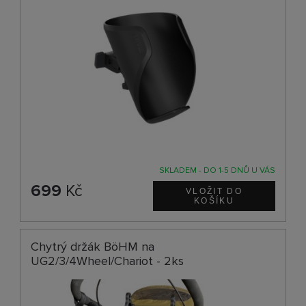
SKLADEM - DO 1-5 DNŮ U VÁS
699
Kč
Chytrý držák BöHM na
UG2/3/4Wheel/Chariot - 2ks