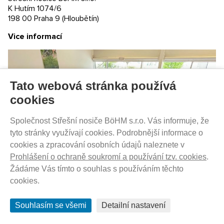
K Hutím 1074/6
198 00 Praha 9 (Hloubětín)
Vice informací
SKLADEM - DO 1-5 DNŮ U VÁS
1 590
Kč
Tato webová stránka používá
cookies
Společnost Střešní nosiče BöHM s.r.o. Vás informuje, že
Thule Thru Axle (M12 x 1.0) - pevná osa (169-
tyto stránky využívají cookies. Podrobnější informace o
184mm)
cookies a zpracování osobních údajů naleznete v
Prohlášení o ochraně soukromí a používání tzv. cookies
.
Žádáme Vás tímto o souhlas s používáním těchto
cookies.
Souhlasím se všemi
Detailní nastavení