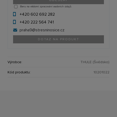
Beru na vědomí zpracování osobních údajů.
+420 602 692 282
+420 222 564 741
praha9@
stresninosice.cz
DOTAZ NA PRODUKT
Výrobce:
THULE (Švédsko)
Kód produktu:
10201022