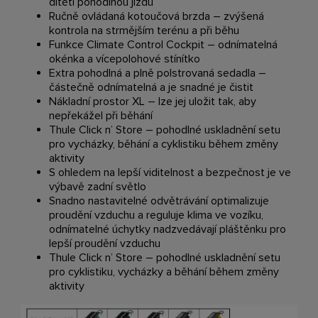
dítěti pohodlnou jízdu
Ručně ovládaná kotoučová brzda – zvýšená
kontrola na strmějším terénu a při běhu
Funkce Climate Control Cockpit – odnímatelná
okénka a vícepolohové stínítko
Extra pohodlná a plně polstrovaná sedadla –
částečně odnímatelná a je snadné je čistit
Nákladní prostor XL – lze jej uložit tak, aby
nepřekážel při běhání
Thule Click n’ Store – pohodlné uskladnění setu
pro vycházky, běhání a cyklistiku během změny
aktivity
S ohledem na lepší viditelnost a bezpečnost je ve
výbavě zadní světlo
Snadno nastavitelné odvětrávání optimalizuje
proudění vzduchu a reguluje klima ve vozíku,
odnímatelné úchytky nadzvedávají pláštěnku pro
lepší proudění vzduchu
Thule Click n’ Store – pohodlné uskladnění setu
pro cyklistiku, vycházky a běhání během změny
aktivity