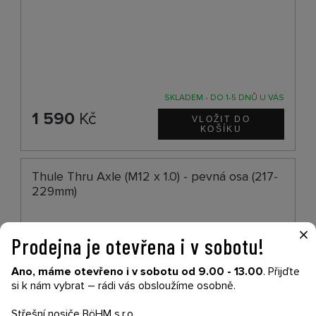
SKLADEM - DO 1-5 DNŮ U VÁS
1 590
Kč
Thule Thru Axle (M12 x 1.0) - pevná osa (217-
229mm)
×
Prodejna je otevřena i v sobotu!
Ano, máme otevřeno i v sobotu od 9.00 - 13.00
. Přijďte
si k nám vybrat – rádi vás obsloužíme osobně.
Střešní nosiče BöHM s.r.o.