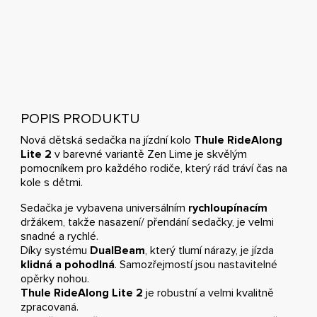
POPIS PRODUKTU
Nová dětská sedačka na jízdní kolo
Thule RideAlong
Lite 2
v barevné variantě Zen Lime je skvělým
pomocníkem pro každého rodiče, který rád tráví čas na
kole s dětmi.
Sedačka je vybavena universálním
rychloupínacím
držákem, takže nasazení/ přendání sedačky, je velmi
snadné a rychlé.
Díky systému
DualBeam
, který tlumí nárazy, je jízda
klidná a pohodlná
. Samozřejmostí jsou nastavitelné
opěrky nohou.
Thule RideAlong Lite 2
je robustní a velmi kvalitně
zpracovaná.