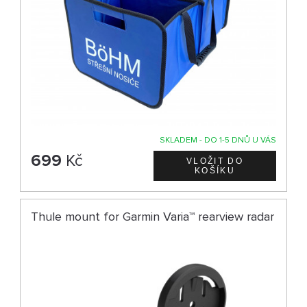
SKLADEM - DO 1-5 DNŮ U VÁS
699
Kč
Thule mount for Garmin Varia™ rearview radar