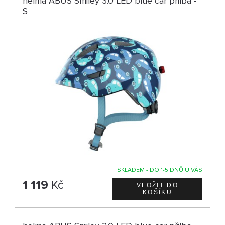
helma ABUS Smiley 3.0 LED blue car přilba -
S
SKLADEM - DO 1-5 DNŮ U VÁS
1 119
Kč