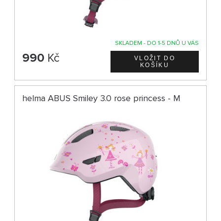
SKLADEM - DO 1-5 DNŮ U VÁS
990
Kč
helma ABUS Smiley 3.0 rose princess - M