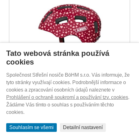
Tato webová stránka používá
cookies
Společnost Střešní nosiče BöHM s.r.o. Vás informuje, že
SKLADEM - DO 1-5 DNŮ U VÁS
tyto stránky využívají cookies. Podrobnější informace o
1 749
Kč
cookies a zpracování osobních údajů naleznete v
Prohlášení o ochraně soukromí a používání tzv. cookies
.
Žádáme Vás tímto o souhlas s používáním těchto
cookies.
Souhlasím se všemi
Detailní nastavení
VŠE O NÁKUPU