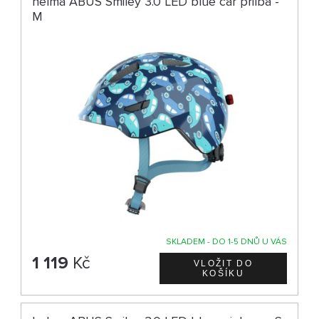
helma ABUS Smiley 3.0 LED blue car přilba -
M
SKLADEM - DO 1-5 DNŮ U VÁS
1 119
Kč