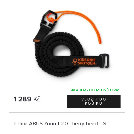
SKLADEM - DO 1-5 DNŮ U VÁS
1 289
Kč
helma ABUS Youn-I 2.0 cherry heart - S