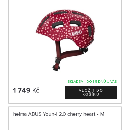
SKLADEM - DO 1-5 DNŮ U VÁS
1 749
Kč
helma ABUS Youn-I 2.0 cherry heart - M