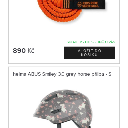
SKLADEM - DO 1-5 DNŮ U VÁS
890
Kč
helma ABUS Smiley 3.0 grey horse přilba - S