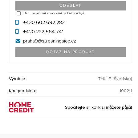
Beru na vědomí zpracování osobních údajů.
+420 602 692 282
+420 222 564 741
praha9@
stresninosice.cz
DOTAZ NA PRODUKT
Výrobce:
THULE (Švédsko)
Kód produktu:
100211
Spočítejte si, kolik si můžete půjčit